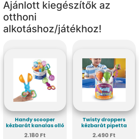
Ajánlott kiegészítők az
otthoni
alkotáshoz/játékhoz!
Handy scooper
Twisty droppers
kézbarát kanalas olló
kézbarát pipetta
2.180
Ft
2.490
Ft