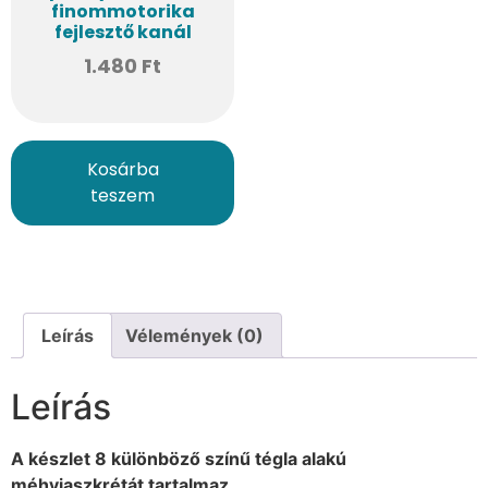
finommotorika
fejlesztő kanál
1.480
Ft
Kosárba
teszem
Leírás
Vélemények (0)
Leírás
A készlet 8 különböző színű tégla alakú
méhviaszkrétát tartalmaz