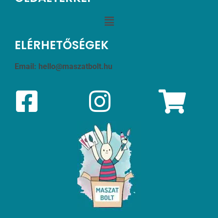
ELÉRHETŐSÉGEK
Email:
hello@maszatbolt.hu