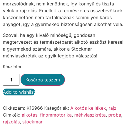
morzsolódnak, nem kenődnek, így könnyű és tiszta
velük a rajzolás. Emellett a természetes összetevőknek
köszönhetően nem tartalmaznak semmilyen káros
anyagot, így a gyermeked biztonságosan alkothat vele.
Szóval, ha egy kiváló minőségű, gondosan
megtervezett és természetbarát alkotó eszközt keresel
a gyermeked számára, akkor a Stockmar
méhviaszkréták az egyik legjobb választás!
Készleten
Kosárba teszem
Add to wishlist
Alternative:
Cikkszám:
K16966
Kategóriák:
Alkotós kellékek
,
rajz
Címkék:
alkotás
,
finommotorika
,
méhviaszkréta
,
proba
,
rajzolás
,
stockmar