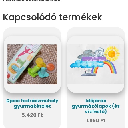
Kapcsolódó termékek
Djeco fodrászműhely
Időjárás
gyurmakészlet
gyurmázólapok (és
vízfestő)
5.420
Ft
1.990
Ft