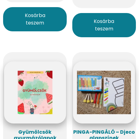
Kosárba
Kosárba
teszem
teszem
Gyümölcsök
PINGA-PINGÁLÓ – Djeco
gyurmázólapok
alapszínek