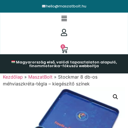
hello@maszatbolt.hu
0
Magyarország első, valódi tapasztalaton alapuló,
finommotorika-fókuszú webboltja
Kezdőlap
»
MaszatBolt
»
Stockmar 8 db-os
méhviaszkréta-tégla – kiegészítő színek