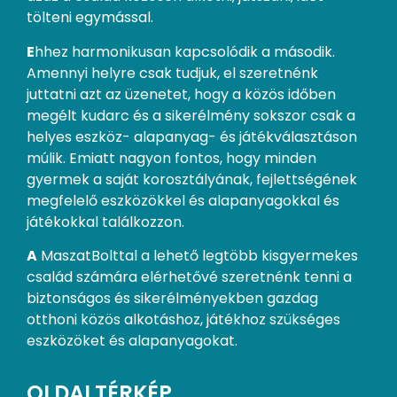
tölteni egymással.
E
hhez harmonikusan kapcsolódik a második.
Amennyi helyre csak tudjuk, el szeretnénk
juttatni azt az üzenetet, hogy a közös időben
megélt kudarc és a sikerélmény sokszor csak a
helyes eszköz- alapanyag- és játékválasztáson
múlik. Emiatt nagyon fontos, hogy minden
gyermek a saját korosztályának, fejlettségének
megfelelő eszközökkel és alapanyagokkal és
játékokkal találkozzon.
A
MaszatBolttal a lehető legtöbb kisgyermekes
család számára elérhetővé szeretnénk tenni a
biztonságos és sikerélményekben gazdag
otthoni közös alkotáshoz, játékhoz szükséges
eszközöket és alapanyagokat.
OLDALTÉRKÉP