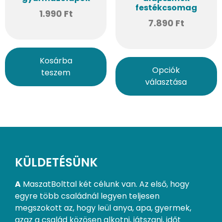
festékcsomag
1.990
Ft
7.890
Ft
Kosárba
Opciók
teszem
választása
KÜLDETÉSÜNK
A
MaszatBolttal két célunk van. Az első, hogy
egyre több családnál legyen teljesen
megszokott az, hogy leül anya, apa, gyermek,
azaz a család közösen alkotni, játszani, időt