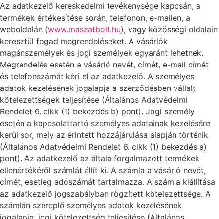
Az adatkezelő kereskedelmi tevékenysége kapcsán, a
termékek értékesítése során, telefonon, e-mailen, a
weboldalán (
www.maszatbolt.hu
), vagy közösségi oldalain
keresztül fogad megrendeléseket. A vásárlók
magánszemélyek és jogi személyek egyaránt lehetnek.
Megrendelés esetén a vásárló nevét, címét, e-mail címét
és telefonszámát kéri el az adatkezelő. A személyes
adatok kezelésének jogalapja a szerződésben vállalt
kötelezettségek teljesítése (Általános Adatvédelmi
Rendelet 6. cikk (1) bekezdés b) pont). Jogi személy
esetén a kapcsolattartó személyes adatainak kezelésére
kerül sor, mely az érintett hozzájárulása alapján történik
(Általános Adatvédelmi Rendelet 6. cikk (1) bekezdés a)
pont). Az adatkezelő az általa forgalmazott termékek
ellenértékéről számlát állít ki. A számla a vásárló nevét,
címét, esetleg adószámát tartalmazza. A számla kiállítása
az adatkezelő jogszabályban rögzített kötelezettsége. A
számlán szereplő személyes adatok kezelésének
jogalapja, jogi kötelezettség teljesítése (Általános