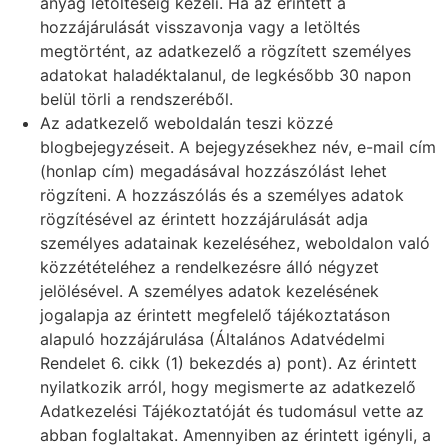
anyag letöltéséig kezeli. Ha az érintett a
hozzájárulását visszavonja vagy a letöltés
megtörtént, az adatkezelő a rögzített személyes
adatokat haladéktalanul, de legkésőbb 30 napon
belül törli a rendszeréből.
Az adatkezelő weboldalán teszi közzé
blogbejegyzéseit. A bejegyzésekhez név, e-mail cím
(honlap cím) megadásával hozzászólást lehet
rögzíteni. A hozzászólás és a személyes adatok
rögzítésével az érintett hozzájárulását adja
személyes adatainak kezeléséhez, weboldalon való
közzétételéhez a rendelkezésre álló négyzet
jelölésével. A személyes adatok kezelésének
jogalapja az érintett megfelelő tájékoztatáson
alapuló hozzájárulása (Általános Adatvédelmi
Rendelet 6. cikk (1) bekezdés a) pont). Az érintett
nyilatkozik arról, hogy megismerte az adatkezelő
Adatkezelési Tájékoztatóját és tudomásul vette az
abban foglaltakat. Amennyiben az érintett igényli, a