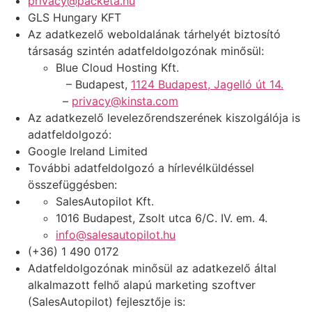
privacy@packeta.hu
GLS Hungary KFT
Az adatkezelő weboldalának tárhelyét biztosító
társaság szintén adatfeldolgozónak minősül:
Blue Cloud Hosting Kft.
– Budapest,
1124 Budapest, Jagelló út 14.
–
privacy@kinsta.com
Az adatkezelő levelezőrendszerének kiszolgálója is
adatfeldolgozó:
Google Ireland Limited
További adatfeldolgozó a hírlevélküldéssel
összefüggésben:
SalesAutopilot Kft.
1016 Budapest, Zsolt utca 6/C. IV. em. 4.
info@salesautopilot.hu
(+36) 1 490 0172
Adatfeldolgozónak minősül az adatkezelő által
alkalmazott felhő alapú marketing szoftver
(SalesAutopilot) fejlesztője is: