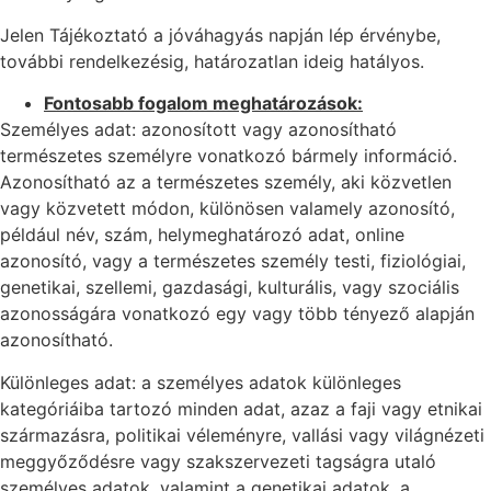
Jelen Tájékoztató a jóváhagyás napján lép érvénybe,
további rendelkezésig, határozatlan ideig hatályos.
Fontosabb fogalom meghatározások:
Személyes adat: azonosított vagy azonosítható
természetes személyre vonatkozó bármely információ.
Azonosítható az a természetes személy, aki közvetlen
vagy közvetett módon, különösen valamely azonosító,
például név, szám, helymeghatározó adat, online
azonosító, vagy a természetes személy testi, fiziológiai,
genetikai, szellemi, gazdasági, kulturális, vagy szociális
azonosságára vonatkozó egy vagy több tényező alapján
azonosítható.
Különleges adat: a személyes adatok különleges
kategóriáiba tartozó minden adat, azaz a faji vagy etnikai
származásra, politikai véleményre, vallási vagy világnézeti
meggyőződésre vagy szakszervezeti tagságra utaló
személyes adatok, valamint a genetikai adatok, a