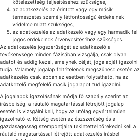
kötelezettség teljesítéséhez szükséges,
az adatkezelés az érintett vagy egy másik
természetes személy létfontosságú érdekeinek
védelme miatt szükséges,
az adatkezelés az adatkezelő vagy egy harmadik fél
jogos érdekeinek érvényesítéséhez szükséges.
Az adatkezelés jogszerűségét az adatkezelő a
tevékenysége minden fázisában vizsgálja, csak olyan
adatot és addig kezel, amelynek célját, jogalapját igazolni
tudja. Valamely jogalap feltételének megszűnése esetén az
adatkezelés csak abban az esetben folytatható, ha az
adatkezelő megfelelő másik jogalapot tud igazolni.
A jogalapok igazolásának módja fő szabály szerint az
írásbeliség, a ráutaló magatartással létrejött jogalap
esetén is vizsgálni kell, hogy az utólag egyértelműen
igazolható-e. Kétség esetén az észszerűség és a
gazdaságosság szempontjaira tekintettel törekedni kell a
ráutaló magatartással létrejött adatkezelés írásbeli