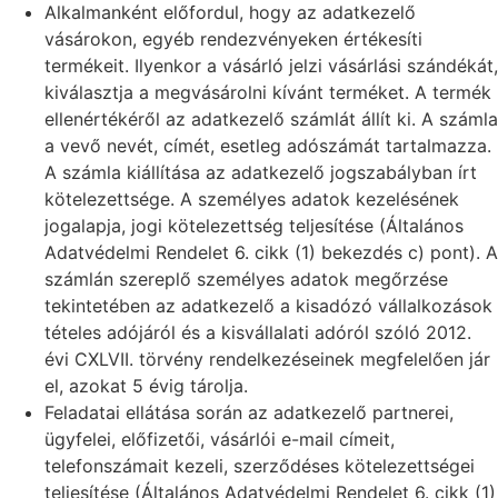
Alkalmanként előfordul, hogy az adatkezelő
vásárokon, egyéb rendezvényeken értékesíti
termékeit. Ilyenkor a vásárló jelzi vásárlási szándékát,
kiválasztja a megvásárolni kívánt terméket. A termék
ellenértékéről az adatkezelő számlát állít ki. A számla
a vevő nevét, címét, esetleg adószámát tartalmazza.
A számla kiállítása az adatkezelő jogszabályban írt
kötelezettsége. A személyes adatok kezelésének
jogalapja, jogi kötelezettség teljesítése (Általános
Adatvédelmi Rendelet 6. cikk (1) bekezdés c) pont). A
számlán szereplő személyes adatok megőrzése
tekintetében az adatkezelő a kisadózó vállalkozások
tételes adójáról és a kisvállalati adóról szóló 2012.
évi CXLVII. törvény rendelkezéseinek megfelelően jár
el, azokat 5 évig tárolja.
Feladatai ellátása során az adatkezelő partnerei,
ügyfelei, előfizetői, vásárlói e-mail címeit,
telefonszámait kezeli, szerződéses kötelezettségei
teljesítése (Általános Adatvédelmi Rendelet 6. cikk (1)