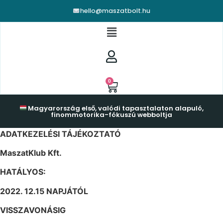
hello@maszatbolt.hu
0
Magyarország első, valódi tapasztalaton alapuló,
finommotorika-fókuszú webboltja
ADATKEZELÉSI TÁJÉKOZTATÓ
MaszatKlub Kft.
HATÁLYOS:
2022. 12.15 NAPJÁTÓL
VISSZAVONÁSIG