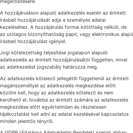
megerősítésére.
A hozzájáruláson alapuló adatkezelés esetén az érintett
írásbeli hozzájárulását adja a személyes adatai
kezeléséhez. A hozzájárulás formai kötöttség nélküli, de
az utólagos bizonyíthatóság papír, vagy elektronikus alapú
írásbeli hozzájárulást igényel.
Jogi kötelezettség teljesítése jogalapon alapuló
adatkezelés az érintett hozzájárulásától független, mivel
az adatkezelést jogszabály határozza meg.
Az adatkezelés kötelező jellegétől függetlenül az érintett
magánszeméllyel az adatkezelés megkezdése előtt
közölni kell, hogy az adatkezelés kötelező és nem
kerülhető el, továbbá az érintett számára az adatkezelés
megkezdése előtt egyértelműen és részletesen
tájékoztatást kell adni az adatai kezelésével kapcsolatos
minden jelentős tényről.
A GDPR (Általános Adatvédelmi Rendelet) szerint abban