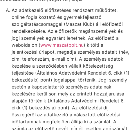
Az adatkezelő előfizetéses rendszert működtet,
online foglalkoztató és gyermekfejlesztő
szolgáltatáscsomaggal (Maszat Klub) áll előfizetői
rendelkezésére. Az előfizetők magánszemélyek és
jogi személyek egyaránt lehetnek. Az előfizető a
weboldalon (
www.maszatbolt.hu
) kitölti a
jelentkezési űrlapot, megadja személyes adatait (név,
cím, telefonszám, e-mail cím). A személyes adatok
kezelése a szerződésben vállalt kötelezettség
teljesítése (Általános Adatvédelmi Rendelet 6. cikk (1)
bekezdés b) pont) jogalappal történik. Jogi személy
esetén a kapcsolattartó személyes adatainak
kezelésére kerül sor, mely az érintett hozzájárulása
alapján történik (Általános Adatvédelmi Rendelet 6.
cikk (1) bekezdés a) pont). Az előfizetési díj
összegéről az adatkezelő a választott előfizetési
időtartamnak megfelelően állítja ki a számlát. A
számla az előfizető nevét, címét, esetleg adószámát