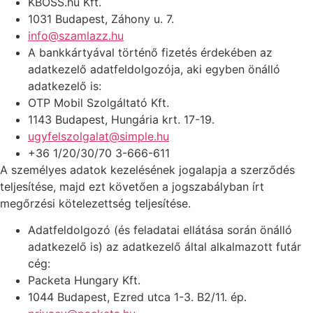
KBOSS.hu Kft.
1031 Budapest, Záhony u. 7.
info@szamlazz.hu
A bankkártyával történő fizetés érdekében az
adatkezelő adatfeldolgozója, aki egyben önálló
adatkezelő is:
OTP Mobil Szolgáltató Kft.
1143 Budapest, Hungária krt. 17-19.
ugyfelszolgalat@simple.hu
+36 1/20/30/70 3-666-611
A személyes adatok kezelésének jogalapja a szerződés
teljesítése, majd ezt követően a jogszabályban írt
megőrzési kötelezettség teljesítése.
Adatfeldolgozó (és feladatai ellátása során önálló
adatkezelő is) az adatkezelő által alkalmazott futár
cég:
Packeta Hungary Kft.
1044 Budapest, Ezred utca 1-3. B2/11. ép.