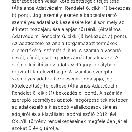
szerződésben vállalt kötelezettségek teljesítése
(Általános Adatvédelmi Rendelet 6. cikk (1) bekezdés
b) pont). Jogi személy esetén a kapcsolattartó
személyes adatainak kezelésére kerül sor, mely az
érintett hozzájárulása alapján történik (Általános
Adatvédelmi Rendelet 6. cikk (1) bekezdés a) pont).
Az adatkezelő az általa forgalmazott termékek
ellenértékéről számlát állít ki. A számla a vásárló
nevét, címét, esetleg adószámát tartalmazza. A
számla kiállítása az adatkezelő jogszabályban
rögzített kötelezettsége. A számlán szereplő
személyes adatok kezelésének jogalapja, jogi
kötelezettség teljesítése (Általános Adatvédelmi
Rendelet 6. cikk (1) bekezdés c) pont). A számlán
szereplő személyes adatok megőrzése tekintetében
az adatkezelő a kisadózó vállalkozások tételes
adójáról és a kisvállalati adóról szóló 2012. évi
CXLVII. törvény rendelkezéseinek megfelelően jár el,
azokat 5 évig tárolja.