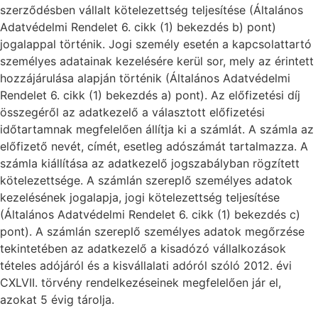
szerződésben vállalt kötelezettség teljesítése (Általános
Adatvédelmi Rendelet 6. cikk (1) bekezdés b) pont)
jogalappal történik. Jogi személy esetén a kapcsolattartó
személyes adatainak kezelésére kerül sor, mely az érintett
hozzájárulása alapján történik (Általános Adatvédelmi
Rendelet 6. cikk (1) bekezdés a) pont). Az előfizetési díj
összegéről az adatkezelő a választott előfizetési
időtartamnak megfelelően állítja ki a számlát. A számla az
előfizető nevét, címét, esetleg adószámát tartalmazza. A
számla kiállítása az adatkezelő jogszabályban rögzített
kötelezettsége. A számlán szereplő személyes adatok
kezelésének jogalapja, jogi kötelezettség teljesítése
(Általános Adatvédelmi Rendelet 6. cikk (1) bekezdés c)
pont). A számlán szereplő személyes adatok megőrzése
tekintetében az adatkezelő a kisadózó vállalkozások
tételes adójáról és a kisvállalati adóról szóló 2012. évi
CXLVII. törvény rendelkezéseinek megfelelően jár el,
azokat 5 évig tárolja.