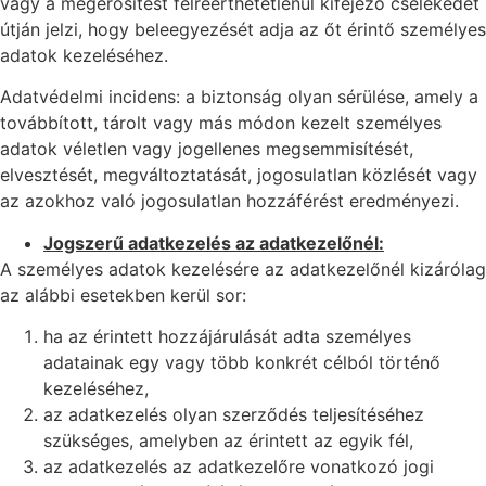
vagy a megerősítést félreérthetetlenül kifejező cselekedet
útján jelzi, hogy beleegyezését adja az őt érintő személyes
adatok kezeléséhez.
Adatvédelmi incidens: a biztonság olyan sérülése, amely a
továbbított, tárolt vagy más módon kezelt személyes
adatok véletlen vagy jogellenes megsemmisítését,
elvesztését, megváltoztatását, jogosulatlan közlését vagy
az azokhoz való jogosulatlan hozzáférést eredményezi.
Jogszerű adatkezelés az adatkezelőnél:
A személyes adatok kezelésére az adatkezelőnél kizárólag
az alábbi esetekben kerül sor:
ha az érintett hozzájárulását adta személyes
adatainak egy vagy több konkrét célból történő
kezeléséhez,
az adatkezelés olyan szerződés teljesítéséhez
szükséges, amelyben az érintett az egyik fél,
az adatkezelés az adatkezelőre vonatkozó jogi