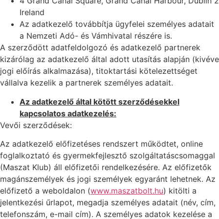
4 Grand Canal Square, Grand Canal Harbour, Dublin 2
Ireland
Az adatkezelő továbbítja ügyfelei személyes adatait
a Nemzeti Adó- és Vámhivatal részére is.
A szerződött adatfeldolgozó és adatkezelő partnerek
kizárólag az adatkezelő által adott utasítás alapján (kivéve
jogi előírás alkalmazása), titoktartási kötelezettséget
vállalva kezelik a partnerek személyes adatait.
Az adatkezelő által kötött szerződésekkel
kapcsolatos adatkezelés:
Vevői szerződések:
Az adatkezelő előfizetéses rendszert működtet, online
foglalkoztató és gyermekfejlesztő szolgáltatáscsomaggal
(Maszat Klub) áll előfizetői rendelkezésére. Az előfizetők
magánszemélyek és jogi személyek egyaránt lehetnek. Az
előfizető a weboldalon (
www.maszatbolt.hu
) kitölti a
jelentkezési űrlapot, megadja személyes adatait (név, cím,
telefonszám, e-mail cím). A személyes adatok kezelése a