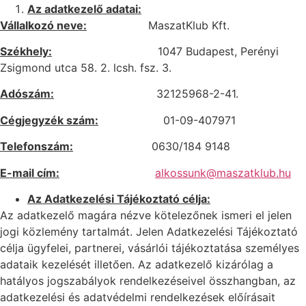
Az adatkezelő adatai:
Vállalkozó neve:
MaszatKlub Kft.
Székhely:
1047 Budapest, Perényi
Zsigmond utca 58. 2. lcsh. fsz. 3.
Adószám:
32125968-2-41.
Cégjegyzék szám:
01-09-407971
Telefonszám:
0630/184 9148
E-mail cím:
alkossunk@maszatklub.hu
Az Adatkezelési Tájékoztató célja:
Az adatkezelő magára nézve kötelezőnek ismeri el jelen
jogi közlemény tartalmát. Jelen Adatkezelési Tájékoztató
célja ügyfelei, partnerei, vásárlói tájékoztatása személyes
adataik kezelését illetően. Az adatkezelő kizárólag a
hatályos jogszabályok rendelkezéseivel összhangban, az
adatkezelési és adatvédelmi rendelkezések előírásait