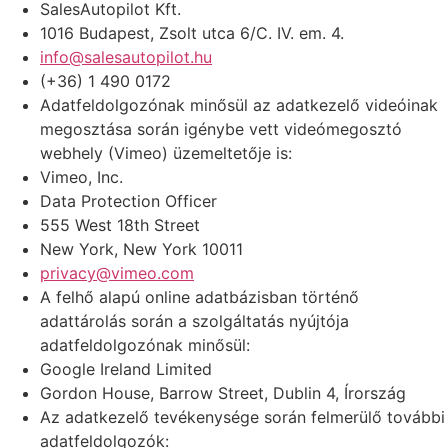
SalesAutopilot Kft.
1016 Budapest, Zsolt utca 6/C. IV. em. 4.
info@salesautopilot.hu
(+36) 1 490 0172
Adatfeldolgozónak minősül az adatkezelő videóinak
megosztása során igénybe vett videómegosztó
webhely (Vimeo) üzemeltetője is:
Vimeo, Inc.
Data Protection Officer
555 West 18th Street
New York, New York 10011
privacy@vimeo.com
A felhő alapú online adatbázisban történő
adattárolás során a szolgáltatás nyújtója
adatfeldolgozónak minősül:
Google Ireland Limited
Gordon House, Barrow Street, Dublin 4, Írország
Az adatkezelő tevékenysége során felmerülő további
adatfeldolgozók: