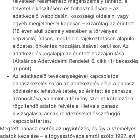
felvételen felismerhető magánszemély látható, a
felvétel elkészítésére és felhasználására – az
adatkezelő weboldalán, közösségi oldalain, vagy
egyéb megjelenései kapcsán – kizárólag az érintett
(18 éven aluli személy esetében a törvényes
képviselő) írásos, megfelelő tájékoztatáson alapuló,
előzetes, önkéntes hozzájárulásával kerül sor. Az
adatkezelés jogalapja az érintett hozzájárulása
(Általános Adatvédelmi Rendelet 6. cikk (1) bekezdés
a) pont).
Az adatkezelő tevékenységével kapcsolatos
panaszkezelés során az adatkezelés célja a panasz
közlésének lehetővé tétele, az érintett és panasza
azonosítása, valamint a törvény szerint kötelezően
rögzítendő adatok felvétele, illetve a panasz
kivizsgálása, annak rendezésével összefüggő
kapcsolattartás.
Megtett panasz esetén az ügyintézés, és így a személyes
adatok kezelése – a fogyasztóvédelemről szóló 1997. évi