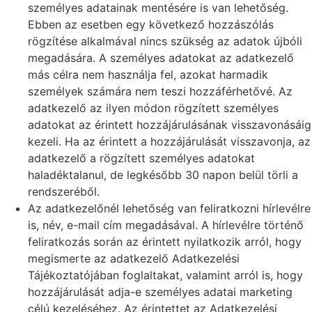
személyes adatainak mentésére is van lehetőség.
Ebben az esetben egy következő hozzászólás
rögzítése alkalmával nincs szükség az adatok újbóli
megadására. A személyes adatokat az adatkezelő
más célra nem használja fel, azokat harmadik
személyek számára nem teszi hozzáférhetővé. Az
adatkezelő az ilyen módon rögzített személyes
adatokat az érintett hozzájárulásának visszavonásáig
kezeli. Ha az érintett a hozzájárulását visszavonja, az
adatkezelő a rögzített személyes adatokat
haladéktalanul, de legkésőbb 30 napon belül törli a
rendszeréből.
Az adatkezelőnél lehetőség van feliratkozni hírlevélre
is, név, e-mail cím megadásával. A hírlevélre történő
feliratkozás során az érintett nyilatkozik arról, hogy
megismerte az adatkezelő Adatkezelési
Tájékoztatójában foglaltakat, valamint arról is, hogy
hozzájárulását adja-e személyes adatai marketing
célú kezeléséhez. Az érintettet az Adatkezelési