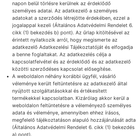
napon belül törlésre kerülnek az érdeklődő
személyes adatai. Az adatkezelő a személyes
adatokat a szerződés létrejötte érdekében, ezzel a
jogalappal kezeli (Általános Adatvédelmi Rendelet 6.
cikk (1) bekezdés b) pont). Az űrlap kitöltésével az
érintett nyilatkozik arról, hogy megismerte az
adatkezelő Adatkezelési Tájékoztatóját és elfogadja
a benne foglaltakat. Az adatkezelés célja a
kapcsolatfelvétel és az érdeklődő és az adatkezelő
közötti szerződéses kapcsolat elősegítése.
A weboldalon néhány korábbi ügyfél, vásárló
véleménye került feltüntetésre az adatkezelő által
nyújtott szolgáltatásokkal és értékesített
termékekkel kapcsolatban. Kizárólag akkor kerül a
weboldalon feltüntetésre a véleményező személyes
adata és véleménye, amennyiben ehhez írásos,
megfelelő tájékoztatáson alapuló hozzájárulását adta
(Általános Adatvédelmi Rendelet 6. cikk (1) bekezdés
a) pont).