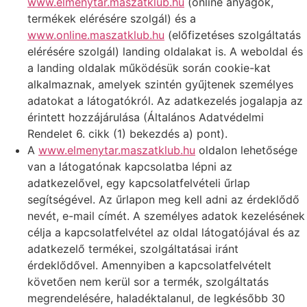
www.elmenytar.maszatklub.hu
(online anyagok,
termékek elérésére szolgál) és a
www.online.maszatklub.hu
(előfizetéses szolgáltatás
elérésére szolgál) landing oldalakat is. A weboldal és
a landing oldalak működésük során cookie-kat
alkalmaznak, amelyek szintén gyűjtenek személyes
adatokat a látogatókról. Az adatkezelés jogalapja az
érintett hozzájárulása (Általános Adatvédelmi
Rendelet 6. cikk (1) bekezdés a) pont).
A
www.elmenytar.maszatklub.hu
oldalon lehetősége
van a látogatónak kapcsolatba lépni az
adatkezelővel, egy kapcsolatfelvételi űrlap
segítségével. Az űrlapon meg kell adni az érdeklődő
nevét, e-mail címét. A személyes adatok kezelésének
célja a kapcsolatfelvétel az oldal látogatójával és az
adatkezelő termékei, szolgáltatásai iránt
érdeklődővel. Amennyiben a kapcsolatfelvételt
követően nem kerül sor a termék, szolgáltatás
megrendelésére, haladéktalanul, de legkésőbb 30