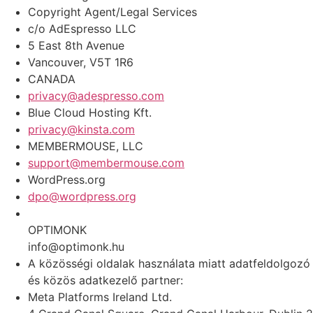
Copyright Agent/Legal Services
c/o AdEspresso LLC
5 East 8th Avenue
Vancouver, V5T 1R6
CANADA
privacy@adespresso.com
Blue Cloud Hosting Kft.
privacy@kinsta.com
MEMBERMOUSE, LLC
support@membermouse.com
WordPress.org
dpo@wordpress.org
OPTIMONK
info@optimonk.hu
A közösségi oldalak használata miatt adatfeldolgozó
és közös adatkezelő partner:
Meta Platforms Ireland Ltd.