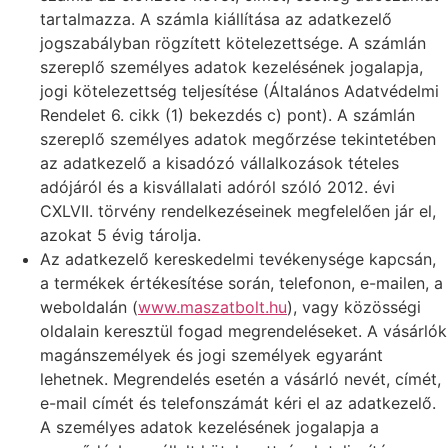
tartalmazza. A számla kiállítása az adatkezelő
jogszabályban rögzített kötelezettsége. A számlán
szereplő személyes adatok kezelésének jogalapja,
jogi kötelezettség teljesítése (Általános Adatvédelmi
Rendelet 6. cikk (1) bekezdés c) pont). A számlán
szereplő személyes adatok megőrzése tekintetében
az adatkezelő a kisadózó vállalkozások tételes
adójáról és a kisvállalati adóról szóló 2012. évi
CXLVII. törvény rendelkezéseinek megfelelően jár el,
azokat 5 évig tárolja.
Az adatkezelő kereskedelmi tevékenysége kapcsán,
a termékek értékesítése során, telefonon, e-mailen, a
weboldalán (
www.maszatbolt.hu
), vagy közösségi
oldalain keresztül fogad megrendeléseket. A vásárlók
magánszemélyek és jogi személyek egyaránt
lehetnek. Megrendelés esetén a vásárló nevét, címét,
e-mail címét és telefonszámát kéri el az adatkezelő.
A személyes adatok kezelésének jogalapja a