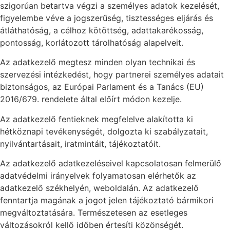
szigorúan betartva végzi a személyes adatok kezelését,
figyelembe véve a jogszerűség, tisztességes eljárás és
átláthatóság, a célhoz kötöttség, adattakarékosság,
pontosság, korlátozott tárolhatóság alapelveit.
Az adatkezelő megtesz minden olyan technikai és
szervezési intézkedést, hogy partnerei személyes adatait
biztonságos, az Európai Parlament és a Tanács (EU)
2016/679. rendelete által előírt módon kezelje.
Az adatkezelő fentieknek megfelelve alakította ki
hétköznapi tevékenységét, dolgozta ki szabályzatait,
nyilvántartásait, iratmintáit, tájékoztatóit.
Az adatkezelő adatkezeléseivel kapcsolatosan felmerülő
adatvédelmi irányelvek folyamatosan elérhetők az
adatkezelő székhelyén, weboldalán. Az adatkezelő
fenntartja magának a jogot jelen tájékoztató bármikori
megváltoztatására. Természetesen az esetleges
változásokról kellő időben értesíti közönségét.