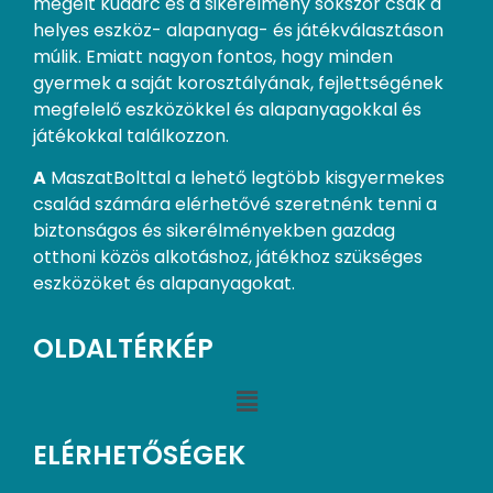
megélt kudarc és a sikerélmény sokszor csak a
helyes eszköz- alapanyag- és játékválasztáson
múlik. Emiatt nagyon fontos, hogy minden
gyermek a saját korosztályának, fejlettségének
megfelelő eszközökkel és alapanyagokkal és
játékokkal találkozzon.
A
MaszatBolttal a lehető legtöbb kisgyermekes
család számára elérhetővé szeretnénk tenni a
biztonságos és sikerélményekben gazdag
otthoni közös alkotáshoz, játékhoz szükséges
eszközöket és alapanyagokat.
OLDALTÉRKÉP
ELÉRHETŐSÉGEK