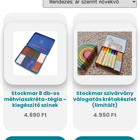
Stockmar 8 db-os
Stockmar szivárvány
méhviaszkréta-tégla –
válogatás krétakészlet
kiegészítő színek
(limitált)
4.690
Ft
4.950
Ft