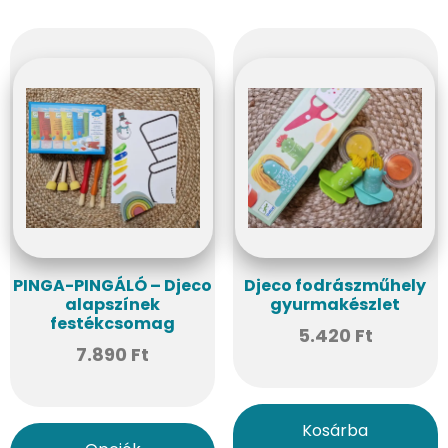
PINGA-PINGÁLÓ – Djeco
Djeco fodrászműhely
alapszínek
gyurmakészlet
festékcsomag
5.420
Ft
7.890
Ft
Kosárba