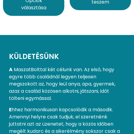
Opciók
teszem
választása
KÜLDETÉSÜNK
A
MaszatBolttal két célunk van. Az első, hogy
egyre több családnál legyen teljesen
megszokott az, hogy leül anya, apa, gyermek,
azaz a család közösen alkotni, játszani, időt
tölteni egymással.
E
hhez harmonikusan kapcsolódik a második.
Amennyi helyre csak tudjuk, el szeretnénk
juttatni azt az üzenetet, hogy a közös időben
megélt kudarc és a sikerélmény sokszor csak a