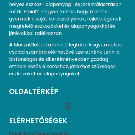
helyes eszköz- alapanyag- és játékválasztáson
múlik. Emiatt nagyon fontos, hogy minden
gyermek a saját korosztályának, fejlettségének
megfelelő eszközökkel és alapanyagokkal és
játékokkal találkozzon.
A
MaszatBolttal a lehető legtöbb kisgyermekes
család számára elérhetővé szeretnénk tenni a
biztonságos és sikerélményekben gazdag
otthoni közös alkotáshoz, játékhoz szükséges
eszközöket és alapanyagokat.
OLDALTÉRKÉP
ELÉRHETŐSÉGEK
Email:
hello@maszatbolt.hu