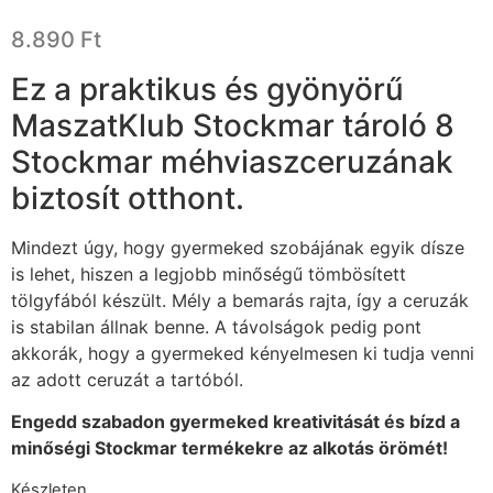
8.890
Ft
Ez a praktikus és gyönyörű
MaszatKlub Stockmar tároló 8
Stockmar méhviaszceruzának
biztosít otthont.
Mindezt úgy, hogy gyermeked szobájának egyik dísze
is lehet, hiszen a legjobb minőségű tömbösített
tölgyfából készült. Mély a bemarás rajta, így a ceruzák
is stabilan állnak benne. A távolságok pedig pont
akkorák, hogy a gyermeked kényelmesen ki tudja venni
az adott ceruzát a tartóból.
Engedd szabadon gyermeked kreativitását és bízd a
minőségi Stockmar termékekre az alkotás örömét!
Készleten