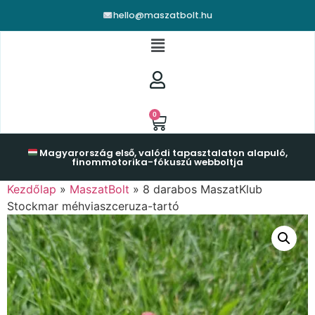
hello@maszatbolt.hu
0
Magyarország első, valódi tapasztalaton alapuló,
finommotorika-fókuszú webboltja
Kezdőlap
»
MaszatBolt
»
8 darabos MaszatKlub
Stockmar méhviaszceruza-tartó