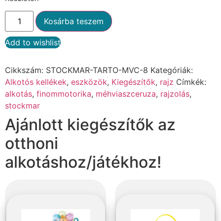
Kosárba teszem
Add to wishlist
Alternative:
Cikkszám:
STOCKMAR-TARTO-MVC-8
Kategóriák:
Alkotós kellékek
,
eszközök
,
Kiegészítők
,
rajz
Címkék:
alkotás
,
finommotorika
,
méhviaszceruza
,
rajzolás
,
stockmar
Ajánlott kiegészítők az
otthoni
alkotáshoz/játékhoz!