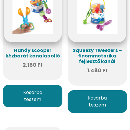
Handy scooper
Squeezy Tweezers –
kézbarát kanalas olló
finommotorika
fejlesztő kanál
2.180
Ft
1.480
Ft
Kosárba
Kosárba
teszem
teszem