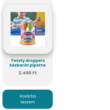
Twisty droppers
kézbarát pipetta
2.490
Ft
Kosárba
teszem