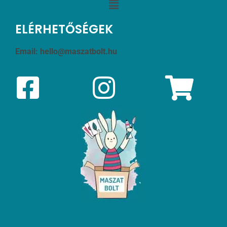
ELÉRHETŐSÉGEK
Email:
hello@maszatbolt.hu