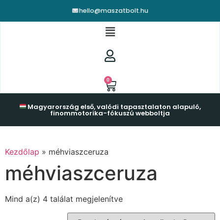
hello@maszatbolt.hu
0
Magyarország első, valódi tapasztalaton alapuló,
finommotorika-fókuszú webboltja
Kezdőlap
»
méhviaszceruza
méhviaszceruza
Mind a(z) 4 találat megjelenítve