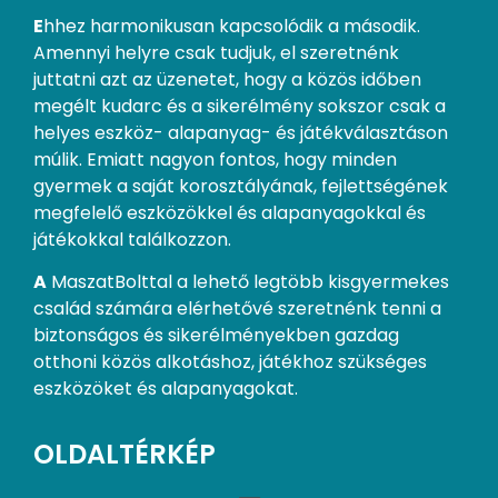
E
hhez harmonikusan kapcsolódik a második.
Amennyi helyre csak tudjuk, el szeretnénk
juttatni azt az üzenetet, hogy a közös időben
megélt kudarc és a sikerélmény sokszor csak a
helyes eszköz- alapanyag- és játékválasztáson
múlik. Emiatt nagyon fontos, hogy minden
gyermek a saját korosztályának, fejlettségének
megfelelő eszközökkel és alapanyagokkal és
játékokkal találkozzon.
A
MaszatBolttal a lehető legtöbb kisgyermekes
család számára elérhetővé szeretnénk tenni a
biztonságos és sikerélményekben gazdag
otthoni közös alkotáshoz, játékhoz szükséges
eszközöket és alapanyagokat.
OLDALTÉRKÉP