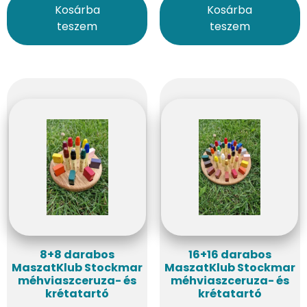
Kosárba
Kosárba
teszem
teszem
8+8 darabos
16+16 darabos
MaszatKlub Stockmar
MaszatKlub Stockmar
méhviaszceruza- és
méhviaszceruza- és
krétatartó
krétatartó