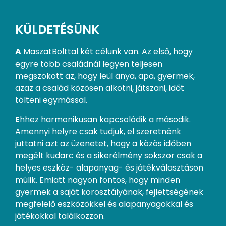
KÜLDETÉSÜNK
A
MaszatBolttal két célunk van. Az első, hogy
egyre több családnál legyen teljesen
megszokott az, hogy leül anya, apa, gyermek,
azaz a család közösen alkotni, játszani, időt
tölteni egymással.
E
hhez harmonikusan kapcsolódik a második.
Amennyi helyre csak tudjuk, el szeretnénk
juttatni azt az üzenetet, hogy a közös időben
megélt kudarc és a sikerélmény sokszor csak a
helyes eszköz- alapanyag- és játékválasztáson
múlik. Emiatt nagyon fontos, hogy minden
gyermek a saját korosztályának, fejlettségének
megfelelő eszközökkel és alapanyagokkal és
játékokkal találkozzon.