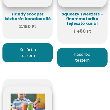
Handy scooper
Squeezy Tweezers –
kézbarát kanalas olló
finommotorika
fejlesztő kanál
2.180
Ft
1.480
Ft
Kosárba
Kosárba
teszem
teszem