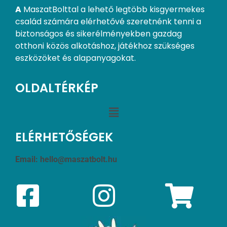
A
MaszatBolttal a lehető legtöbb kisgyermekes
család számára elérhetővé szeretnénk tenni a
biztonságos és sikerélményekben gazdag
otthoni közös alkotáshoz, játékhoz szükséges
eszközöket és alapanyagokat.
OLDALTÉRKÉP
ELÉRHETŐSÉGEK
Email:
hello@maszatbolt.hu