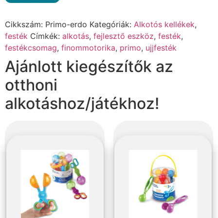
Alternative:
Cikkszám:
Primo-erdo
Kategóriák:
Alkotós kellékek
,
festék
Címkék:
alkotás
,
fejlesztő eszköz
,
festék
,
festékcsomag
,
finommotorika
,
primo
,
ujjfesték
Ajánlott kiegészítők az
otthoni
alkotáshoz/játékhoz!