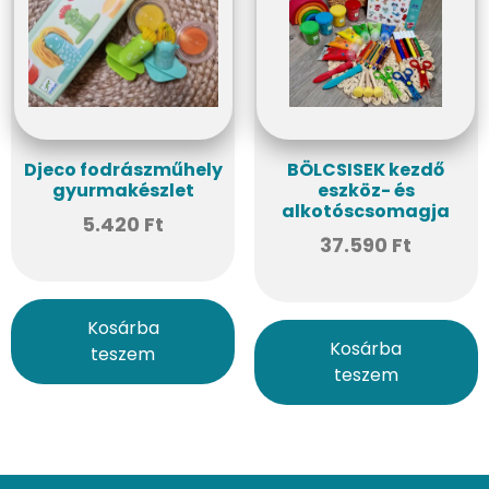
Djeco fodrászműhely
BÖLCSISEK kezdő
gyurmakészlet
eszköz- és
alkotóscsomagja
5.420
Ft
37.590
Ft
Kosárba
Kosárba
teszem
teszem