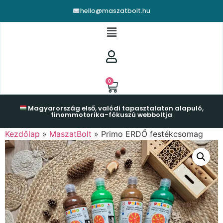
hello@maszatbolt.hu
0
Magyarország első, valódi tapasztalaton alapuló,
finommotorika-fókuszú webboltja
Kezdőlap
»
MaszatBolt
»
Primo ERDŐ festékcsomag