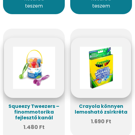
teszem
teszem
Squeezy Tweezers –
Crayola könnyen
finommotorika
lemosható zsírkréta
fejlesztő kanál
1.690
Ft
1.480
Ft