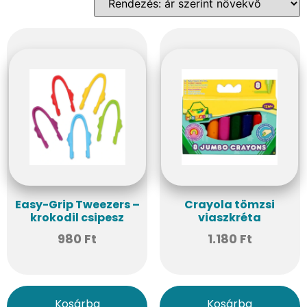
Easy-Grip Tweezers –
Crayola tömzsi
krokodil csipesz
viaszkréta
980
Ft
1.180
Ft
Kosárba
Kosárba