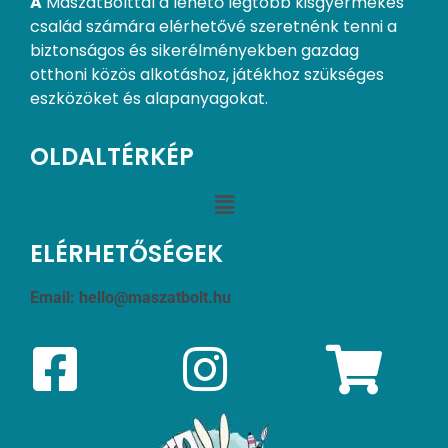
A
MaszatBolttal a lehető legtöbb kisgyermekes
család számára elérhetővé szeretnénk tenni a
biztonságos és sikerélményekben gazdag
otthoni közös alkotáshoz, játékhoz szükséges
eszközöket és alapanyagokat.
OLDALTÉRKÉP
ELÉRHETŐSÉGEK
Email:
hello@maszatbolt.hu