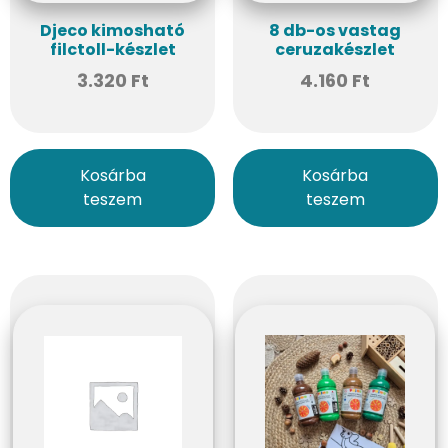
Djeco kimosható
8 db-os vastag
filctoll-készlet
ceruzakészlet
3.320
Ft
4.160
Ft
Kosárba
Kosárba
teszem
teszem