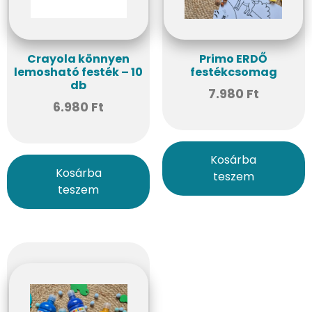
Crayola könnyen
Primo ERDŐ
lemosható festék – 10
festékcsomag
db
7.980
Ft
6.980
Ft
Kosárba
Kosárba
teszem
teszem