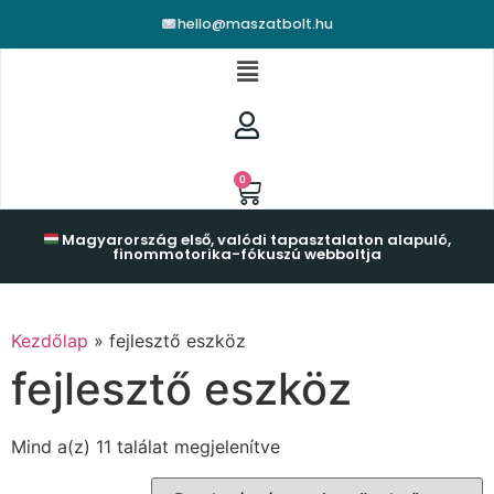
hello@maszatbolt.hu
0
Magyarország első, valódi tapasztalaton alapuló,
finommotorika-fókuszú webboltja
Kezdőlap
»
fejlesztő eszköz
fejlesztő eszköz
Mind a(z) 11 találat megjelenítve