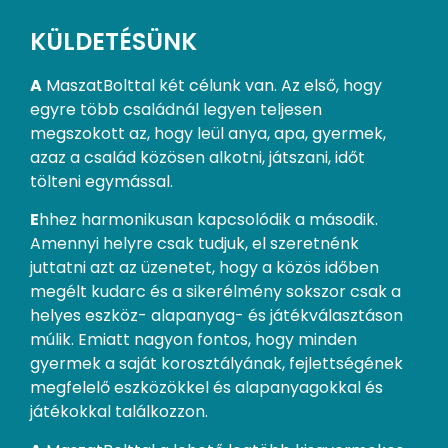
KÜLDETÉSÜNK
A
MaszatBolttal két célunk van. Az első, hogy
egyre több családnál legyen teljesen
megszokott az, hogy leül anya, apa, gyermek,
azaz a család közösen alkotni, játszani, időt
tölteni egymással.
E
hhez harmonikusan kapcsolódik a második.
Amennyi helyre csak tudjuk, el szeretnénk
juttatni azt az üzenetet, hogy a közös időben
megélt kudarc és a sikerélmény sokszor csak a
helyes eszköz- alapanyag- és játékválasztáson
múlik. Emiatt nagyon fontos, hogy minden
gyermek a saját korosztályának, fejlettségének
megfelelő eszközökkel és alapanyagokkal és
játékokkal találkozzon.