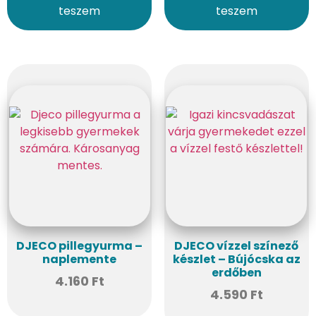
teszem
teszem
DJECO pillegyurma –
DJECO vízzel színező
naplemente
készlet – Bújócska az
erdőben
4.160
Ft
4.590
Ft