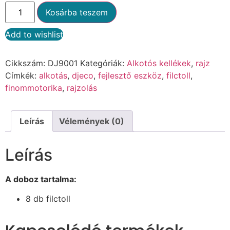
Kosárba teszem
Add to wishlist
Alternative:
Cikkszám:
DJ9001
Kategóriák:
Alkotós kellékek
,
rajz
Címkék:
alkotás
,
djeco
,
fejlesztő eszköz
,
filctoll
,
finommotorika
,
rajzolás
Leírás
Vélemények (0)
Leírás
A doboz tartalma:
8 db filctoll