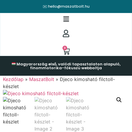
✉️ hello@maszatbolt.hu
0
Magyarország első, valódi tapasztalaton alapuló,
finommotorika-fókuszú webboltja
Kezdőlap
»
MaszatBolt
»
Djeco kimosható filctoll-
készlet