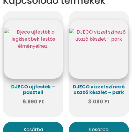
Kapcsolódó termékek
DJECO ujjfesték –
DJECO vízzel színező
pasztell
utazó készlet – park
6.990
Ft
3.090
Ft
Kosárba
Kosárba