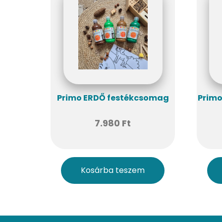
Primo ERDŐ festékcsomag
Prim
7.980
Ft
Kosárba teszem