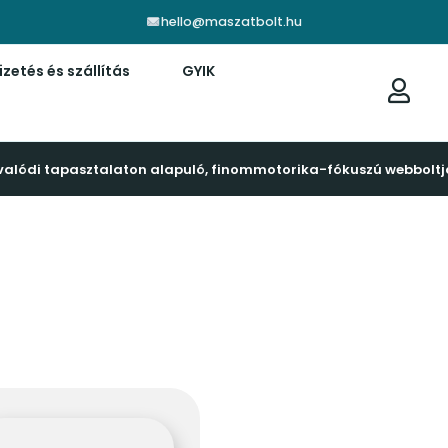
hello@maszatbolt.hu
izetés és szállítás
GYIK
valódi tapasztalaton alapuló, finommotorika-fókuszú webboltj