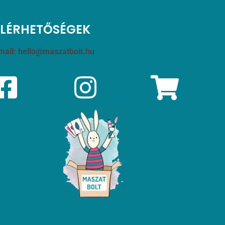
ELÉRHETŐSÉGEK
mail:
hello@maszatbolt.hu