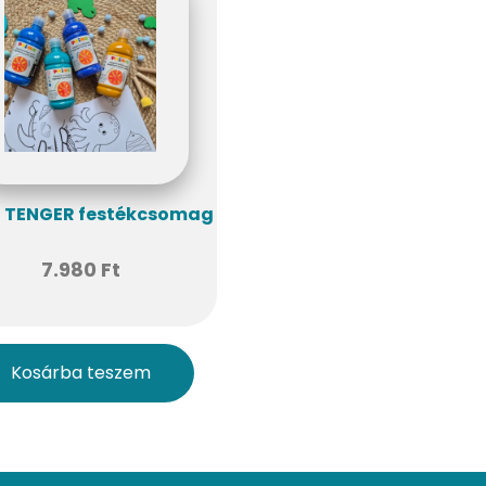
o TENGER festékcsomag
7.980
Ft
Kosárba teszem