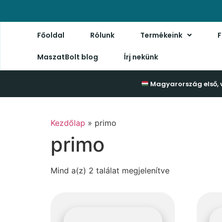
Főoldal
Rólunk
Termékeink
F
MaszatBolt blog
Írj nekünk
Magyarország első, 
Kezdőlap
»
primo
primo
Mind a(z) 2 találat megjelenítve