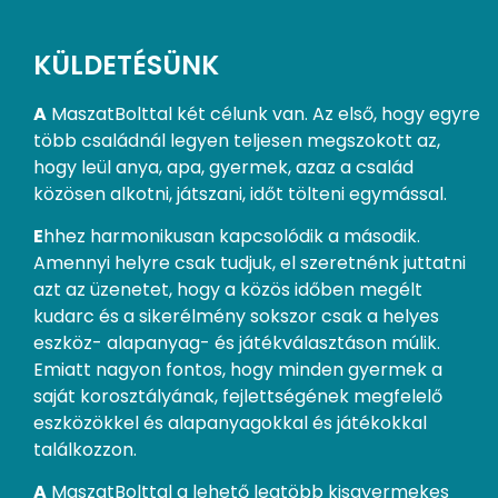
KÜLDETÉSÜNK
A
MaszatBolttal két célunk van. Az első, hogy egyre
több családnál legyen teljesen megszokott az,
hogy leül anya, apa, gyermek, azaz a család
közösen alkotni, játszani, időt tölteni egymással.
E
hhez harmonikusan kapcsolódik a második.
Amennyi helyre csak tudjuk, el szeretnénk juttatni
azt az üzenetet, hogy a közös időben megélt
kudarc és a sikerélmény sokszor csak a helyes
eszköz- alapanyag- és játékválasztáson múlik.
Emiatt nagyon fontos, hogy minden gyermek a
saját korosztályának, fejlettségének megfelelő
eszközökkel és alapanyagokkal és játékokkal
találkozzon.
A
MaszatBolttal a lehető legtöbb kisgyermekes