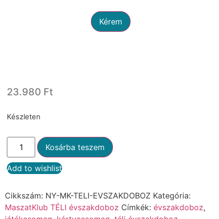
Kérem
23.980
Ft
Készleten
Kosárba teszem
Add to wishlist
Alternative:
Cikkszám:
NY-MK-TELI-EVSZAKDOBOZ
Kategória:
MaszatKlub TÉLI évszakdoboz
Címkék:
évszakdoboz
,
játékcsomag
,
kártyacsomag
,
téli évszakdoboz