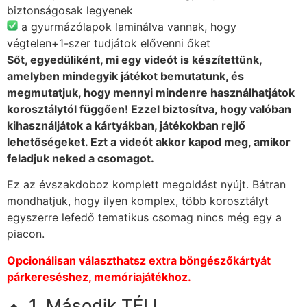
biztonságosak legyenek
a gyurmázólapok laminálva vannak, hogy
végtelen+1-szer tudjátok elővenni őket
Sőt, egyedüliként, mi egy videót is készítettünk,
amelyben mindegyik játékot bemutatunk, és
megmutatjuk, hogy mennyi mindenre használhatjátok
korosztálytól függően! Ezzel biztosítva, hogy valóban
kihasználjátok a kártyákban, játékokban rejlő
lehetőségeket. Ezt a videót akkor kapod meg, amikor
feladjuk neked a csomagot.
Ez az évszakdoboz komplett megoldást nyújt. Bátran
mondhatjuk, hogy ilyen komplex, több korosztályt
egyszerre lefedő tematikus csomag nincs még egy a
piacon.
Opcionálisan választhatsz extra böngészőkártyát
párkereséshez, memóriajátékhoz.
1
Második TÉLI