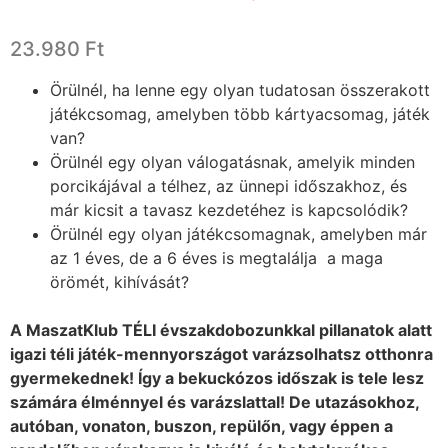
Értékelés
1
5.00
az 5-
23.980
Ft
ből,
értékelés
alapján
Örülnél, ha lenne egy olyan tudatosan összerakott
játékcsomag, amelyben több kártyacsomag, játék
van?
Örülnél egy olyan válogatásnak, amelyik minden
porcikájával a télhez, az ünnepi időszakhoz, és
már kicsit a tavasz kezdetéhez is kapcsolódik?
Örülnél egy olyan játékcsomagnak, amelyben már
az 1 éves, de a 6 éves is megtalálja a maga
örömét, kihívását?
A MaszatKlub TÉLI évszakdobozunkkal pillanatok alatt
igazi téli játék-mennyországot varázsolhatsz otthonra
gyermekednek! Így a bekuckózos időszak is tele lesz
számára élménnyel és varázslattal! De
utazásokhoz,
autóban, vonaton, buszon, repülőn, vagy éppen a