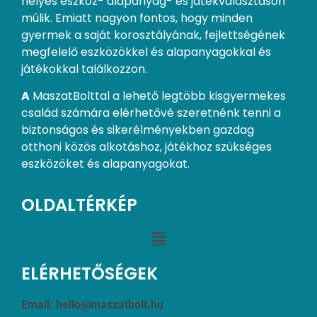
helyes eszköz- alapanyag- és játékválasztáson
múlik. Emiatt nagyon fontos, hogy minden
gyermek a saját korosztályának, fejlettségének
megfelelő eszközökkel és alapanyagokkal és
játékokkal találkozzon.
A
MaszatBolttal a lehető legtöbb kisgyermekes
család számára elérhetővé szeretnénk tenni a
biztonságos és sikerélményekben gazdag
otthoni közös alkotáshoz, játékhoz szükséges
eszközöket és alapanyagokat.
OLDALTÉRKÉP
ELÉRHETŐSÉGEK
Email:
hello@maszatbolt.hu