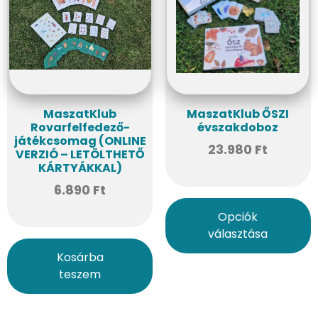
MaszatKlub
MaszatKlub ŐSZI
Rovarfelfedező-
évszakdoboz
játékcsomag (ONLINE
23.980
Ft
VERZIÓ – LETÖLTHETŐ
KÁRTYÁKKAL)
6.890
Ft
Opciók
választása
Kosárba
teszem