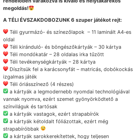
rendelőben várakozva is
kiváló és helytakarékos
megoldás!
A TÉLI ÉVSZAKDOBOZUNK 6 szuper játékot rejt:
Téli gyurmázó- és színezőlapok – 11 laminált A4-es
oldal
Téli kiránduló- és böngészőkártyák – 30 kártya
Téli
mondókatár – 28 oldalas irka tűzött
Téli tevékenységkártyák – 28 kártya
Díszítsük fel a karácsonyfát – matricás, dobókockás
izgalmas játék
Téli óriásszínező (4 részes)
a kártyák a legmodernebb nyomdai technológiával
vannak nyomva, ezért szemet gyönyörködtető a
színviláguk és tartósak
a kártyák vastagok, ezért strapabírók
a kártyák kétoldalt fóliázottak, ezért még
strapabíróbbak
a kártyák sarokkerekítettek, hogy teljesen