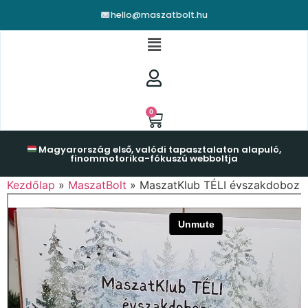
hello@maszatbolt.hu
0
Magyarország első, valódi tapasztalaton alapuló,
finommotorika-fókuszú webboltja
Kezdőlap
»
MaszatBolt
»
MaszatKlub TÉLI évszakdoboz