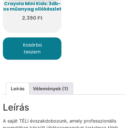
Crayola Mini Kids: 3db-
os műanyag ollókészlet
2.390
Ft
Kosárba
teszem
Leírás
Vélemények (1)
Leírás
A saját TÉLI évszakdobozunk, amely professzionális
nyomdában készült játékcsomagokat tartalmaz több