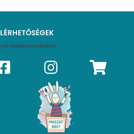
ELÉRHETŐSÉGEK
mail:
hello@maszatbolt.hu