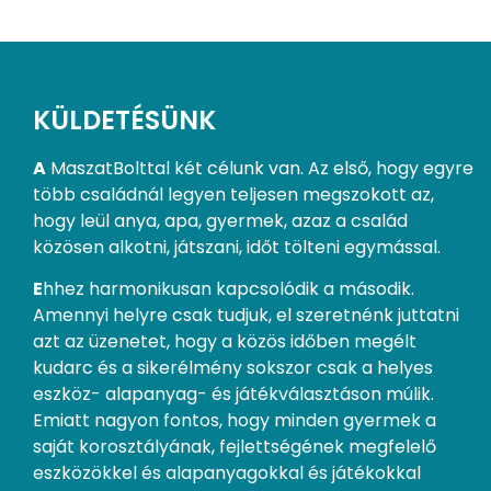
KÜLDETÉSÜNK
A
MaszatBolttal két célunk van. Az első, hogy egyre
több családnál legyen teljesen megszokott az,
hogy leül anya, apa, gyermek, azaz a család
közösen alkotni, játszani, időt tölteni egymással.
E
hhez harmonikusan kapcsolódik a második.
Amennyi helyre csak tudjuk, el szeretnénk juttatni
azt az üzenetet, hogy a közös időben megélt
kudarc és a sikerélmény sokszor csak a helyes
eszköz- alapanyag- és játékválasztáson múlik.
Emiatt nagyon fontos, hogy minden gyermek a
saját korosztályának, fejlettségének megfelelő
eszközökkel és alapanyagokkal és játékokkal