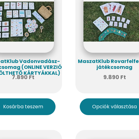
atKlub Vadonvadász-
MaszatKlub Rovarfelf
csomag (ONLINE VERZIÓ
játékcsomag
TÖLTHETŐ KÁRTYÁKKAL)
7.890
Ft
9.890
Ft
Kosárba teszem
Opciók választása