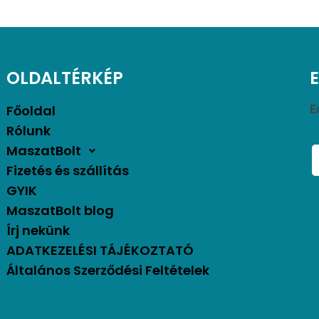
OLDALTÉRKÉP
Főoldal
E
Rólunk
MaszatBolt
Fizetés és szállítás
GYIK
MaszatBolt blog
Írj nekünk
ADATKEZELÉSI TÁJÉKOZTATÓ
Általános Szerződési Feltételek