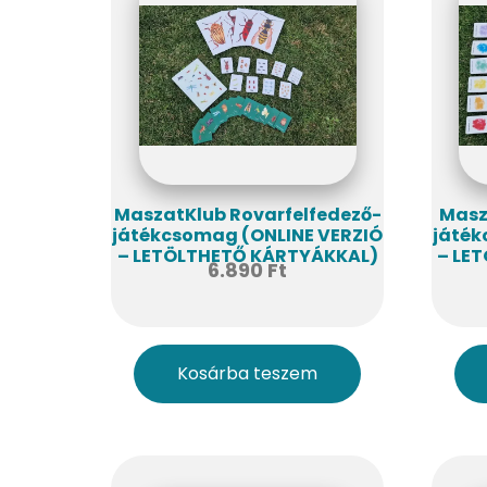
MaszatKlub Rovarfelfedező-
Masz
játékcsomag (ONLINE VERZIÓ
játék
– LETÖLTHETŐ KÁRTYÁKKAL)
– LE
6.890
Ft
Kosárba teszem