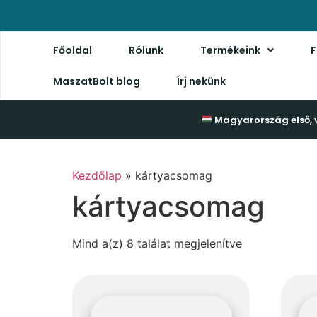
Főoldal
Rólunk
Termékeink
F
MaszatBolt blog
Írj nekünk
Magyarország első, 
Kezdőlap
»
kártyacsomag
kártyacsomag
Mind a(z) 8 találat megjelenítve