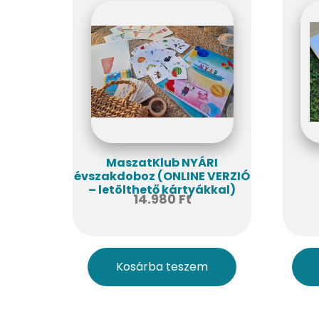
MaszatKlub NYÁRI
évszakdoboz (ONLINE VERZIÓ
– letölthető kártyákkal)
14.980
Ft
Kosárba teszem