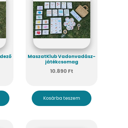
edező
MaszatKlub Vadonvadász-
játékcsomag
10.890
Ft
Kosárba teszem