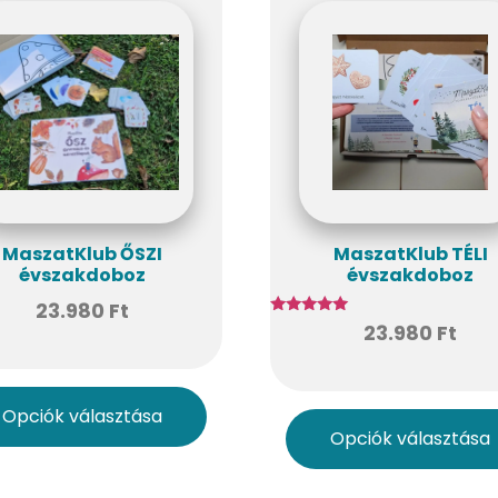
MaszatKlub ŐSZI
MaszatKlub TÉLI
évszakdoboz
évszakdoboz
23.980
Ft
Értékelés:
23.980
Ft
5.00
/ 5
Opciók választása
Opciók választása