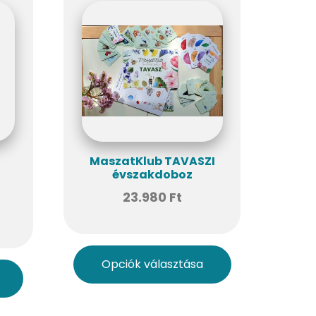
MaszatKlub TAVASZI
évszakdoboz
23.980
Ft
Opciók választása