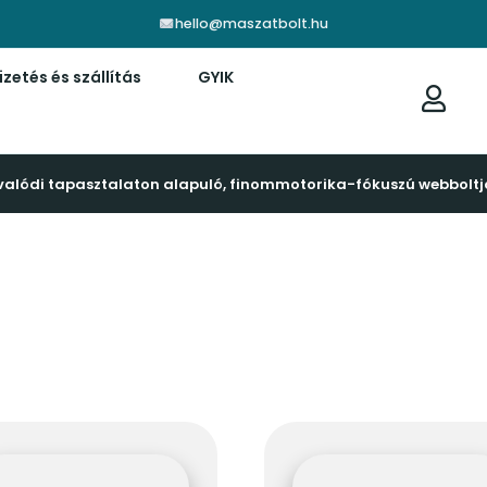
hello@maszatbolt.hu
izetés és szállítás
GYIK
valódi tapasztalaton alapuló, finommotorika-fókuszú webboltj