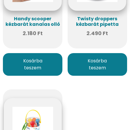
Handy scooper
Twisty droppers
kézbarát kanalas olló
kézbarát pipetta
2.180
Ft
2.490
Ft
Kosárba
Kosárba
teszem
teszem