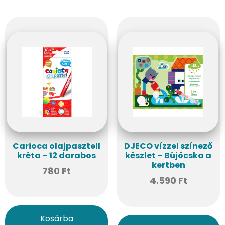
Carioca olajpasztell
DJECO vízzel színező
kréta – 12 darabos
készlet – Bújócska a
kertben
780
Ft
4.590
Ft
Kosárba