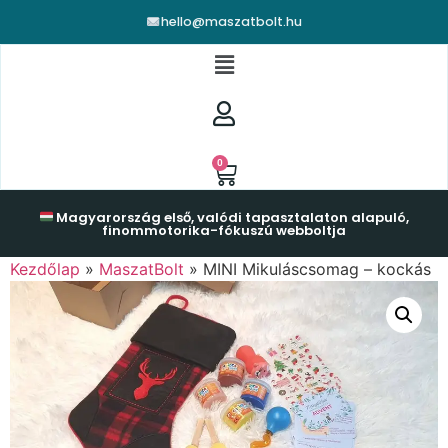
hello@maszatbolt.hu
0
Magyarország első, valódi tapasztalaton alapuló,
finommotorika-fókuszú webboltja
Kezdőlap
»
MaszatBolt
»
MINI Mikuláscsomag – kockás