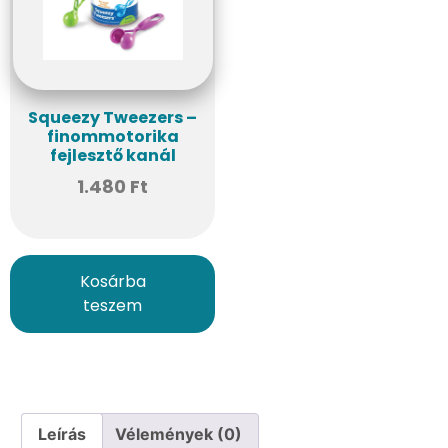
Squeezy Tweezers –
finommotorika
fejlesztő kanál
1.480
Ft
Kosárba
teszem
Leírás
Vélemények (0)