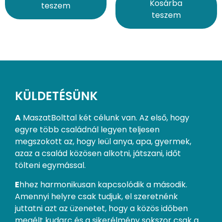
Kosárba
teszem
teszem
KÜLDETÉSÜNK
A
MaszatBolttal két célunk van. Az első, hogy
egyre több családnál legyen teljesen
megszokott az, hogy leül anya, apa, gyermek,
azaz a család közösen alkotni, játszani, időt
tölteni egymással.
E
hhez harmonikusan kapcsolódik a második.
Amennyi helyre csak tudjuk, el szeretnénk
juttatni azt az üzenetet, hogy a közös időben
megélt kudarc és a sikerélmény sokszor csak a