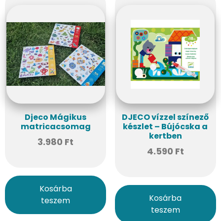
Djeco Mágikus
DJECO vízzel színező
matricacsomag
készlet – Bújócska a
kertben
3.980
Ft
4.590
Ft
Kosárba
Kosárba
teszem
teszem