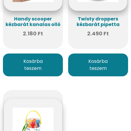
Handy scooper
Twisty droppers
kézbarát kanalas olló
kézbarát pipetta
2.180
Ft
2.490
Ft
Kosárba
Kosárba
teszem
teszem