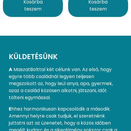
Kosárba
Kosárba
teszem
teszem
KÜLDETÉSÜNK
A
MaszatBolttal két célunk van. Az első, hogy
egyre több családnál legyen teljesen
megszokott az, hogy leül anya, apa, gyermek,
azaz a család közösen alkotni, játszani, időt
tölteni egymással.
E
hhez harmonikusan kapcsolódik a második.
Amennyi helyre csak tudjuk, el szeretnénk
juttatni azt az üzenetet, hogy a közös időben
megélt kudarc és a sikerélmény sokszor csak a