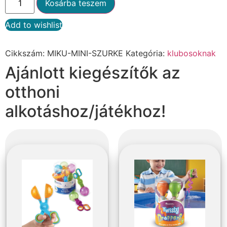
Kosárba teszem
Add to wishlist
Alternative:
Cikkszám:
MIKU-MINI-SZURKE
Kategória:
klubosoknak
Ajánlott kiegészítők az
otthoni
alkotáshoz/játékhoz!