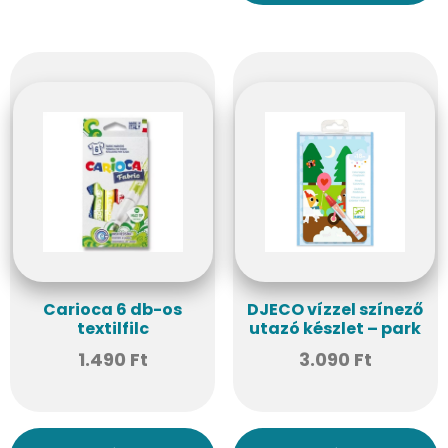
Carioca 6 db-os
DJECO vízzel színező
textilfilc
utazó készlet – park
1.490
Ft
3.090
Ft