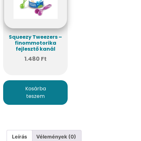
Squeezy Tweezers –
finommotorika
fejlesztő kanál
1.480
Ft
Kosárba
teszem
Leírás
Vélemények (0)