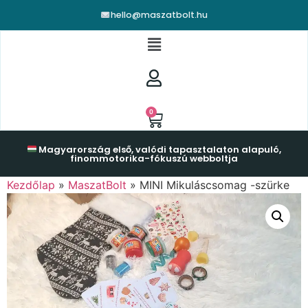
hello@maszatbolt.hu
0
Magyarország első, valódi tapasztalaton alapuló,
finommotorika-fókuszú webboltja
Kezdőlap
»
MaszatBolt
»
MINI Mikuláscsomag -szürke