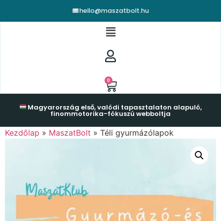
hello@maszatbolt.hu
0
Magyarország első, valódi tapasztalaton alapuló,
finommotorika-fókuszú webboltja
Kezdőlap
»
MaszatBolt
»
Téli gyurmázólapok