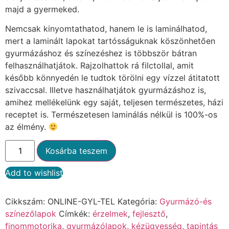
majd a gyermeked.
Nemcsak kinyomtathatod, hanem le is laminálhatod,
mert a laminált lapokat tartósságuknak köszönhetően
gyurmázáshoz és színezéshez is többször bátran
felhasználhatjátok. Rajzolhattok rá filctollal, amit
később könnyedén le tudtok törölni egy vízzel átitatott
szivaccsal. Illetve használhatjátok gyurmázáshoz is,
amihez mellékelünk egy saját, teljesen természetes, házi
receptet is. Természetesen laminálás nélkül is 100%-os
az élmény.
Kosárba teszem
Add to wishlist
Alternative:
Cikkszám:
ONLINE-GYL-TEL
Kategória:
Gyurmázó-és
színezőlapok
Címkék:
érzelmek
,
fejlesztő
,
finommotorika
,
gyurmázólapok
,
kézügyesség
,
tapintás