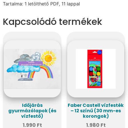
Tartalma: 1 letölthető PDF, 11 lappal
Kapcsolódó termékek
Időjárás
Faber Castell vízfesték
gyurmázólapok (és
– 12 színű (30 mm-es
vízfestő)
korongok)
1.990
Ft
1.980
Ft