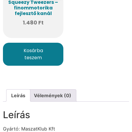
Squeezy Tweezers –
finommotorika
fejlesztő kanál
1.480
Ft
Kosárba
teszem
Leírás
Vélemények (0)
Leírás
Gyártó: MaszatKlub Kft