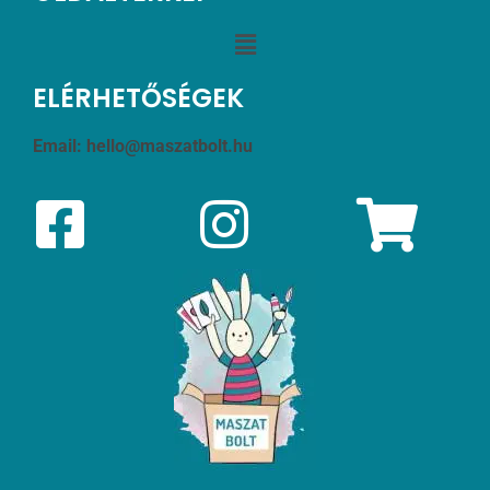
ELÉRHETŐSÉGEK
Email:
hello@maszatbolt.hu