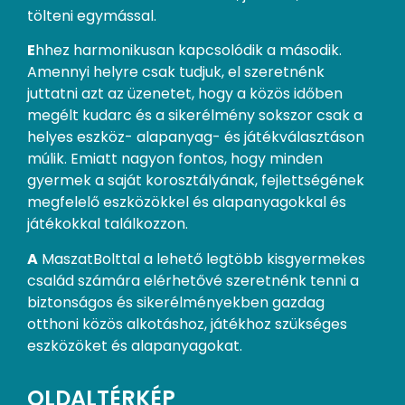
tölteni egymással.
E
hhez harmonikusan kapcsolódik a második.
Amennyi helyre csak tudjuk, el szeretnénk
juttatni azt az üzenetet, hogy a közös időben
megélt kudarc és a sikerélmény sokszor csak a
helyes eszköz- alapanyag- és játékválasztáson
múlik. Emiatt nagyon fontos, hogy minden
gyermek a saját korosztályának, fejlettségének
megfelelő eszközökkel és alapanyagokkal és
játékokkal találkozzon.
A
MaszatBolttal a lehető legtöbb kisgyermekes
család számára elérhetővé szeretnénk tenni a
biztonságos és sikerélményekben gazdag
otthoni közös alkotáshoz, játékhoz szükséges
eszközöket és alapanyagokat.
OLDALTÉRKÉP