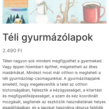
Téli gyurmázólapok
2.490
Ft
Télen nagyon sok mindent megfigyelhet a gyermeked.
Vagy éppen hóembert építhet, megetetheti az éhes
madárkákat. Mindezt most már otthon is megteheti a
téli gyurmázólap-csomagunkkal. A gyurmázólapjaink
amellett, hogy megelevenítik a telet az otthon
biztonságában, fejlesztik a kézügyességet, a kitartást
és megfigyelőképességet, a szem és kéz koordinált
mozgását, segítenek az eszközök használatának helyes
elsajátításában, és a lapokat használva játszva fejlődik