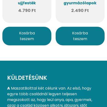
ujjfesték
gyurmázólapok
4.790
Ft
2.490
Ft
Kosárba
Kosárba
teszem
teszem
KÜLDETÉSÜNK
A
MaszatBolttal két célunk van. Az első, hogy
egyre több családnál legyen teljesen
megszokott az, hogy leül anya, apa, gyermek,
azaz a család közösen alkotni, játszani, időt