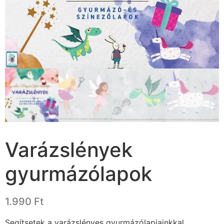
Varázslények
gyurmázólapok
1.990
Ft
Segítsetek a varázslényes gyurmázólapjainkkal