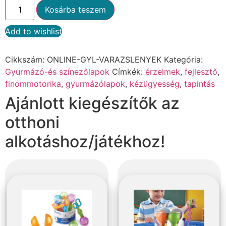
Kosárba teszem
Add to wishlist
Alternative:
Cikkszám:
ONLINE-GYL-VARAZSLENYEK
Kategória:
Gyurmázó-és színezőlapok
Címkék:
érzelmek
,
fejlesztő
,
finommotorika
,
gyurmázólapok
,
kézügyesség
,
tapintás
Ajánlott kiegészítők az
otthoni
alkotáshoz/játékhoz!