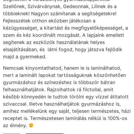
Szellőnek, Szivárványnak, Gedeonnak, Lilinek és a
többieknek! Nagyon számítanak a segítségetekre!
Fejlesszétek otthon eközben játékosan a
kézügyességet, a kitartást és megfigyelőképességet, a
szem és kéz koordinált mozgását. A lapjaink emellett
segítenek az eszközök használatának helyes
elsajátításában, és látni fogod, hogy játszva fejlődik
majd a gyermeked.
Nemcsak kinyomtathatod, hanem le is laminálhatod,
mert a laminált lapokat tartósságuknak köszönhetően
gyurmázáshoz és színezéshez is többször bátran
felhasználhatjátok. Rajzolhattok rá filctollal, amit
később könnyedén le tudtok törölni egy vízzel átitatott
szivaccsal. Illetve használhatjátok gyurmázáshoz is,
amihez mellékelünk egy saját, teljesen természetes, házi
receptet is. Természetesen laminálás nélkül is 100%-os
az élmény.