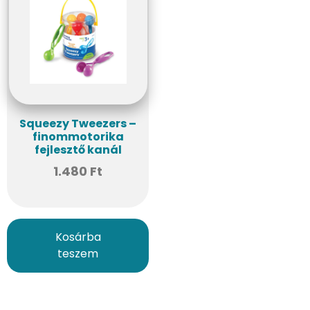
Squeezy Tweezers –
finommotorika
fejlesztő kanál
1.480
Ft
Kosárba
teszem