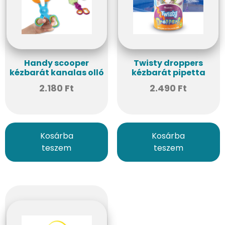
Handy scooper
Twisty droppers
kézbarát kanalas olló
kézbarát pipetta
2.180
Ft
2.490
Ft
Kosárba
Kosárba
teszem
teszem