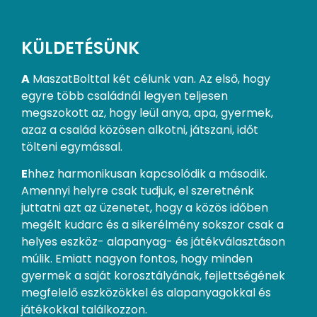
KÜLDETÉSÜNK
A
MaszatBolttal két célunk van. Az első, hogy
egyre több családnál legyen teljesen
megszokott az, hogy leül anya, apa, gyermek,
azaz a család közösen alkotni, játszani, időt
tölteni egymással.
E
hhez harmonikusan kapcsolódik a második.
Amennyi helyre csak tudjuk, el szeretnénk
juttatni azt az üzenetet, hogy a közös időben
megélt kudarc és a sikerélmény sokszor csak a
helyes eszköz- alapanyag- és játékválasztáson
múlik. Emiatt nagyon fontos, hogy minden
gyermek a saját korosztályának, fejlettségének
megfelelő eszközökkel és alapanyagokkal és
játékokkal találkozzon.