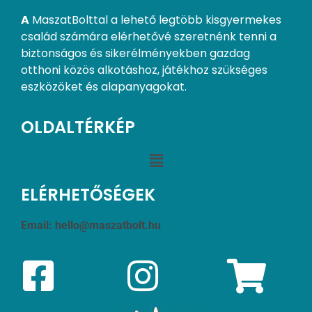
A
MaszatBolttal a lehető legtöbb kisgyermekes
család számára elérhetővé szeretnénk tenni a
biztonságos és sikerélményekben gazdag
otthoni közös alkotáshoz, játékhoz szükséges
eszközöket és alapanyagokat.
OLDALTÉRKÉP
ELÉRHETŐSÉGEK
Email:
hello@maszatbolt.hu