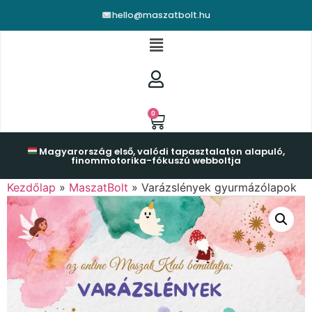
hello@maszatbolt.hu
0
Magyarország első, valódi tapasztalaton alapuló,
finommotorika-fókuszú webboltja
Kezdőlap
»
MaszatBolt
»
Varázslények gyurmázólapok