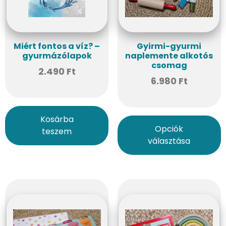
Miért fontos a víz? –
Gyirmi-gyurmi
gyurmázólapok
naplemente alkotós
csomag
2.490
Ft
6.980
Ft
Kosárba
Opciók
teszem
választása