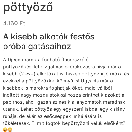
pöttyöző
4.160
Ft
A kisebb alkotók festős
próbálgatásaihoz
A Djeco marokra fogható fluoreszkáló
pöttyözőkészlete izgalmas szórakozásra hívja már a
kisebb (2 év+) alkotókat is, hiszen pöttyözni jó móka és
ezekkel a pöttyözőkkel könnyű is! Ugyanis már a
kisebbek is marokra foghatják őket, majd vállból
indított nagy mozdulatokkal hozzá érinthetik azokat a
papírhoz, ahol igazán színes kis lenyomatok maradnak
utánuk. Lehet pöttyös egy egyszerű labda, egy kislány
ruhája, de akár az esőcseppek imitálására is
tökéletesek. Ti mit fogtok bepöttyözni velük elsőként?