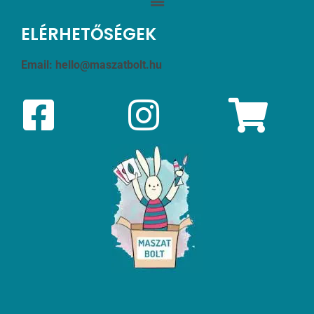
ELÉRHETŐSÉGEK
Email:
hello@maszatbolt.hu