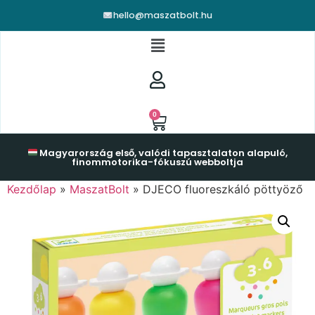
hello@maszatbolt.hu
0
Magyarország első, valódi tapasztalaton alapuló,
finommotorika-fókuszú webboltja
Kezdőlap
»
MaszatBolt
»
DJECO fluoreszkáló pöttyöző