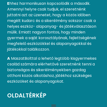
E
hhez harmonikusan kapcsolódik a második.
Amennyi helyre csak tudjuk, el szeretnénk
juttatni azt az üzenetet, hogy a közös időben
megélt kudarc és a sikerélmény sokszor csak a
helyes eszköz- alapanyag- és játékválasztáson
múlik. Emiatt nagyon fontos, hogy minden
gyermek a saját korosztályának, fejlettségének
megfelelő eszközökkel és alapanyagokkal és
játékokkal találkozzon.
A
MaszatBolttal a lehető legtöbb kisgyermekes
család számára elérhetővé szeretnénk tenni a
biztonságos és sikerélményekben gazdag
otthoni közös alkotáshoz, játékhoz szükséges
eszközöket és alapanyagokat.
OLDALTÉRKÉP