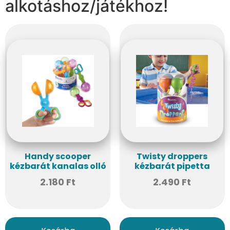
alkotáshoz/játékhoz!
Handy scooper
Twisty droppers
kézbarát kanalas olló
kézbarát pipetta
2.180
Ft
2.490
Ft