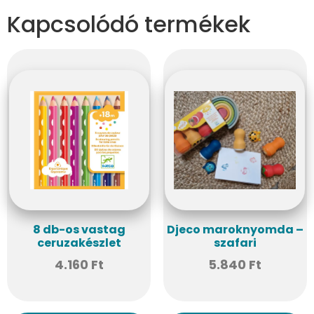
Kapcsolódó termékek
8 db-os vastag
Djeco maroknyomda –
ceruzakészlet
szafari
4.160
Ft
5.840
Ft