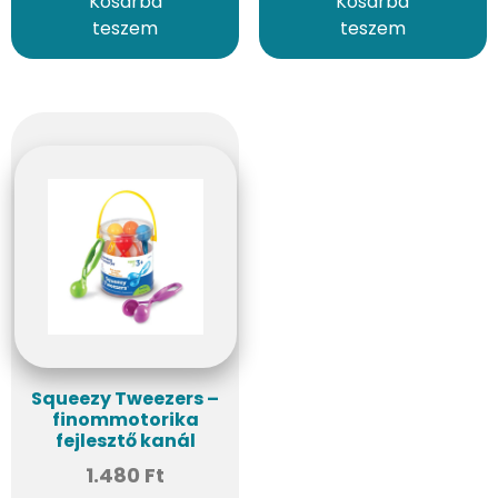
Kosárba
Kosárba
teszem
teszem
Squeezy Tweezers –
finommotorika
fejlesztő kanál
1.480
Ft