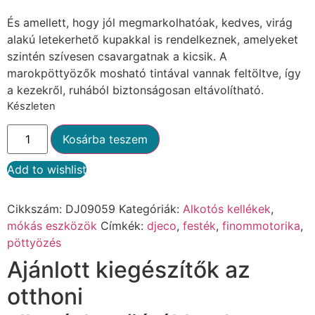
És amellett, hogy jól megmarkolhatóak, kedves, virág
alakú letekerhető kupakkal is rendelkeznek, amelyeket
szintén szívesen csavargatnak a kicsik. A
marokpöttyözők mosható tintával vannak feltöltve, így
a kezekről, ruhából biztonságosan eltávolítható.
Készleten
Kosárba teszem
Add to wishlist
Alternative:
Cikkszám:
DJ09059
Kategóriák:
Alkotós kellékek
,
mókás eszközök
Címkék:
djeco
,
festék
,
finommotorika
,
pöttyözés
Ajánlott kiegészítők az
otthoni