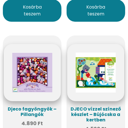
Kosárba
Kosárba
teszem
teszem
Djeco fagyöngyök –
DJECO vízzel színező
Pillangók
készlet – Bújócska a
kertben
4.890
Ft