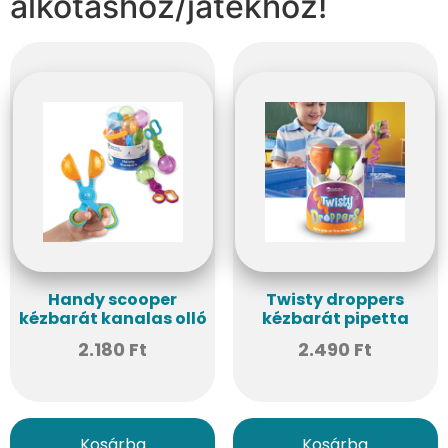
alkotáshoz/játékhoz!
Handy scooper
Twisty droppers
kézbarát kanalas olló
kézbarát pipetta
2.180
Ft
2.490
Ft
Kosárba
Kosárba