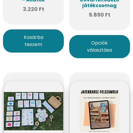
játékcsomag
3.220
Ft
9.890
Ft
Kosárba
Opciók
teszem
választása