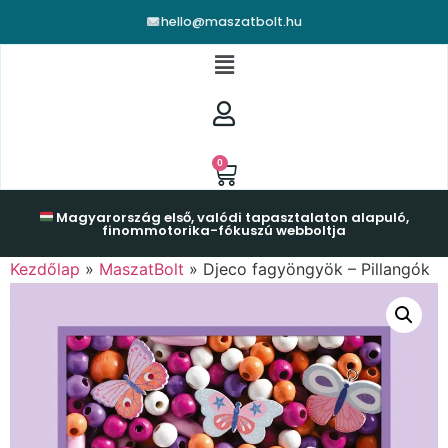
hello@maszatbolt.hu
0
Magyarország első, valódi tapasztalaton alapuló,
finommotorika-fókuszú webboltja
Kezdőlap
»
MaszatBolt
»
Djeco fagyöngyök – Pillangók