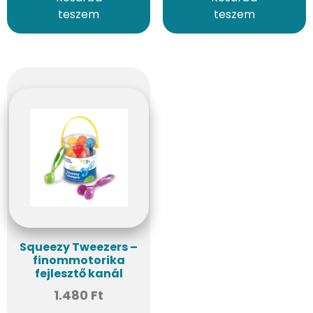
teszem
teszem
Squeezy Tweezers –
finommotorika
fejlesztő kanál
1.480
Ft