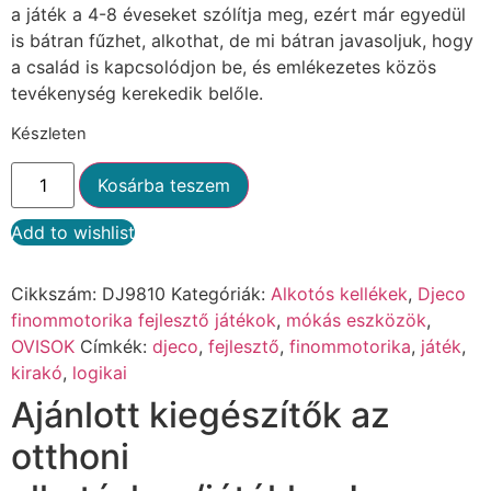
a játék a 4-8 éveseket szólítja meg, ezért már egyedül
is bátran fűzhet, alkothat, de mi bátran javasoljuk, hogy
a család is kapcsolódjon be, és emlékezetes közös
tevékenység kerekedik belőle.
Készleten
Kosárba teszem
Add to wishlist
Alternative:
Cikkszám:
DJ9810
Kategóriák:
Alkotós kellékek
,
Djeco
finommotorika fejlesztő játékok
,
mókás eszközök
,
OVISOK
Címkék:
djeco
,
fejlesztő
,
finommotorika
,
játék
,
kirakó
,
logikai
Ajánlott kiegészítők az
otthoni