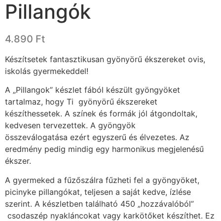
Pillangók
4.890
Ft
Készítsetek fantasztikusan gyönyörű ékszereket ovis,
iskolás gyermekeddel!
A „Pillangok” készlet fából készült gyöngyöket
tartalmaz, hogy Ti gyönyörű ékszereket
készíthessetek. A színek és formák jól átgondoltak,
kedvesen tervezettek. A gyöngyök
összeválogatása ezért egyszerű és élvezetes. Az
eredmény pedig mindig egy harmonikus megjelenésű
ékszer.
A gyermeked a fűzőszálra fűzheti fel a gyöngyöket,
picinyke pillangókat, teljesen a saját kedve, ízlése
szerint. A készletben található 450 „hozzávalóból”
csodaszép nyakláncokat vagy karkötőket készíthet. Ez