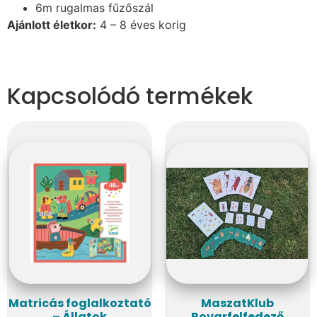
6m rugalmas fűzőszál
Ajánlott életkor:
4 – 8 éves korig
Kapcsolódó termékek
Matricás foglalkoztató
MaszatKlub
– Állatok
Rovarfelfedező