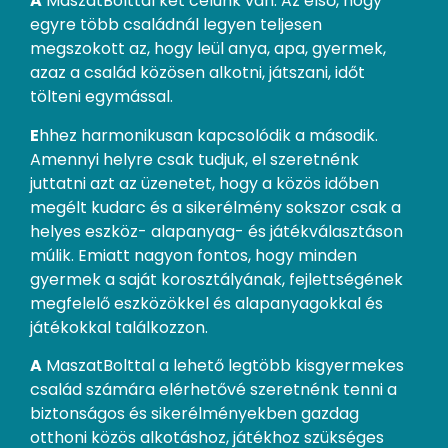
A
MaszatBolttal két célunk van. Az első, hogy
egyre több családnál legyen teljesen
megszokott az, hogy leül anya, apa, gyermek,
azaz a család közösen alkotni, játszani, időt
tölteni egymással.
E
hhez harmonikusan kapcsolódik a második.
Amennyi helyre csak tudjuk, el szeretnénk
juttatni azt az üzenetet, hogy a közös időben
megélt kudarc és a sikerélmény sokszor csak a
helyes eszköz- alapanyag- és játékválasztáson
múlik. Emiatt nagyon fontos, hogy minden
gyermek a saját korosztályának, fejlettségének
megfelelő eszközökkel és alapanyagokkal és
játékokkal találkozzon.
A
MaszatBolttal a lehető legtöbb kisgyermekes
család számára elérhetővé szeretnénk tenni a
biztonságos és sikerélményekben gazdag
otthoni közös alkotáshoz, játékhoz szükséges