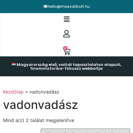
hello@maszatbolt.hu
0
Magyarország első, valódi tapasztalaton alapuló,
finommotorika-fókuszú webboltja
Kezdőlap
»
vadonvadász
vadonvadász
Mind a(z) 2 találat megjelenítve