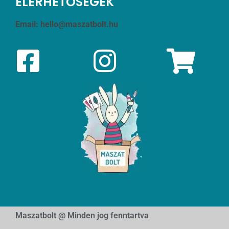
ELÉRHETŐSÉGEK
Email:
hello@maszatbolt.hu
Maszatbolt @ Minden jog fenntartva