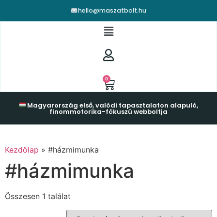
hello@maszatbolt.hu
0
Magyarország első, valódi tapasztalaton alapuló,
finommotorika-fókuszú webboltja
Kezdőlap
»
#házmimunka
#házmimunka
Összesen 1 találat