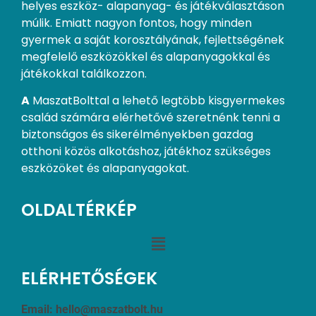
helyes eszköz- alapanyag- és játékválasztáson
múlik. Emiatt nagyon fontos, hogy minden
gyermek a saját korosztályának, fejlettségének
megfelelő eszközökkel és alapanyagokkal és
játékokkal találkozzon.
A
MaszatBolttal a lehető legtöbb kisgyermekes
család számára elérhetővé szeretnénk tenni a
biztonságos és sikerélményekben gazdag
otthoni közös alkotáshoz, játékhoz szükséges
eszközöket és alapanyagokat.
OLDALTÉRKÉP
ELÉRHETŐSÉGEK
Email:
hello@maszatbolt.hu