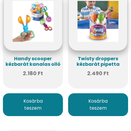
Handy scooper
Twisty droppers
kézbarát kanalas olló
kézbarát pipetta
2.180
Ft
2.490
Ft
Kosárba
Kosárba
teszem
teszem