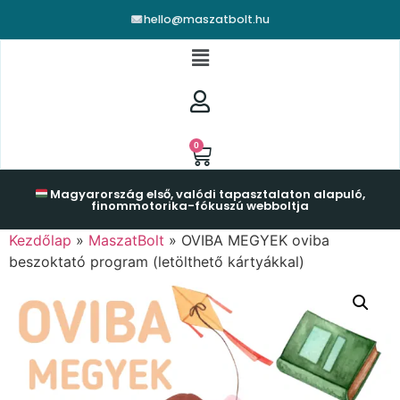
hello@maszatbolt.hu
0
Magyarország első, valódi tapasztalaton alapuló,
finommotorika-fókuszú webboltja
Kezdőlap
»
MaszatBolt
»
OVIBA MEGYEK oviba
beszoktató program (letölthető kártyákkal)