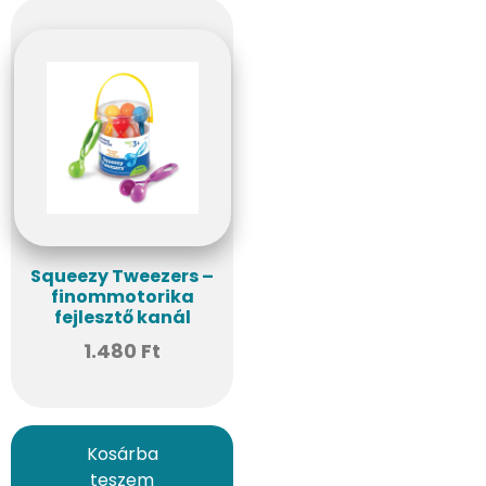
Squeezy Tweezers –
finommotorika
fejlesztő kanál
1.480
Ft
Kosárba
teszem