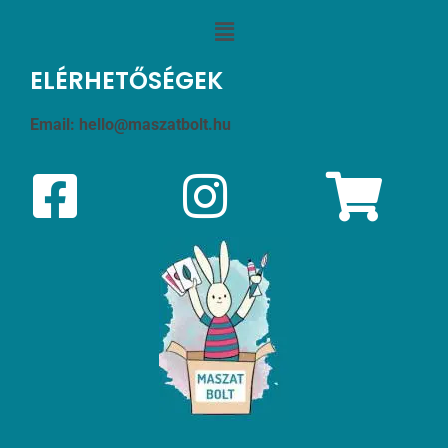
ELÉRHETŐSÉGEK
Email:
hello@maszatbolt.hu