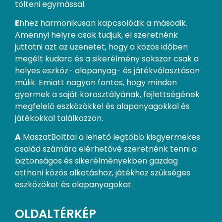
tölteni egymással.
E
hhez harmonikusan kapcsolódik a második.
Amennyi helyre csak tudjuk, el szeretnénk
juttatni azt az üzenetet, hogy a közös időben
megélt kudarc és a sikerélmény sokszor csak a
helyes eszköz- alapanyag- és játékválasztáson
múlik. Emiatt nagyon fontos, hogy minden
gyermek a saját korosztályának, fejlettségének
megfelelő eszközökkel és alapanyagokkal és
játékokkal találkozzon.
A
MaszatBolttal a lehető legtöbb kisgyermekes
család számára elérhetővé szeretnénk tenni a
biztonságos és sikerélményekben gazdag
otthoni közös alkotáshoz, játékhoz szükséges
eszközöket és alapanyagokat.
OLDALTÉRKÉP