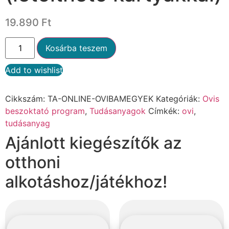
19.890
Ft
Kosárba teszem
Add to wishlist
Alternative:
Cikkszám:
TA-ONLINE-OVIBAMEGYEK
Kategóriák:
Ovis
beszoktató program
,
Tudásanyagok
Címkék:
ovi
,
tudásanyag
Ajánlott kiegészítők az
otthoni
alkotáshoz/játékhoz!