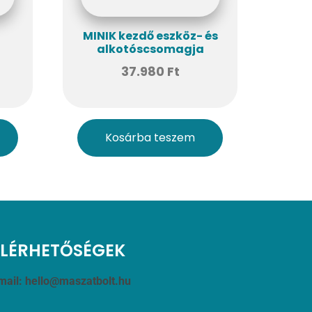
MINIK kezdő eszköz- és
alkotóscsomagja
,
37.980
Ft
Kosárba teszem
ELÉRHETŐSÉGEK
mail:
hello@maszatbolt.hu