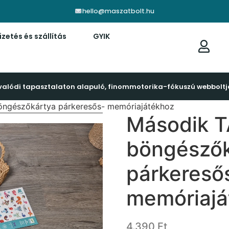
hello@maszatbolt.hu
izetés és szállítás
GYIK
valódi tapasztalaton alapuló, finommotorika-fókuszú webboltj
öngészőkártya párkeresős- memóriajátékhoz
Második 
böngészők
párkereső
memóriajá
4.390
Ft