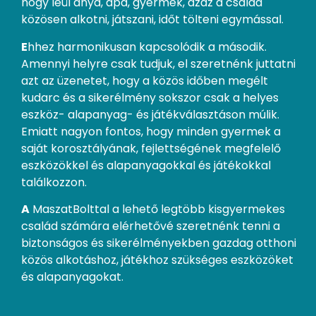
hogy leül anya, apa, gyermek, azaz a család
közösen alkotni, játszani, időt tölteni egymással.
E
hhez harmonikusan kapcsolódik a második.
Amennyi helyre csak tudjuk, el szeretnénk juttatni
azt az üzenetet, hogy a közös időben megélt
kudarc és a sikerélmény sokszor csak a helyes
eszköz- alapanyag- és játékválasztáson múlik.
Emiatt nagyon fontos, hogy minden gyermek a
saját korosztályának, fejlettségének megfelelő
eszközökkel és alapanyagokkal és játékokkal
találkozzon.
A
MaszatBolttal a lehető legtöbb kisgyermekes
család számára elérhetővé szeretnénk tenni a
biztonságos és sikerélményekben gazdag otthoni
közös alkotáshoz, játékhoz szükséges eszközöket
és alapanyagokat.