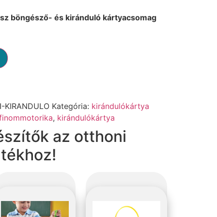
asz böngésző- és kiránduló kártyacsomag
I-KIRANDULO
Kategória:
kirándulókártya
finommotorika
,
kirándulókártya
észítők az otthoni
átékhoz!