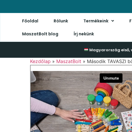
Főoldal
Rólunk
Termékeink
F
MaszatBolt blog
Írj nekünk
Magyarország első, 
Kezdőlap
»
MaszatBolt
»
Második TAVASZI b