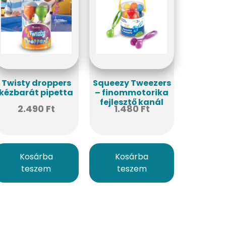
Twisty droppers
Squeezy Tweezers
kézbarát pipetta
– finommotorika
fejlesztő kanál
2.490
Ft
1.480
Ft
Kosárba
Kosárba
teszem
teszem