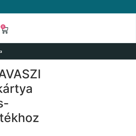
0
a
TAVASZI
ártya
s-
tékhoz