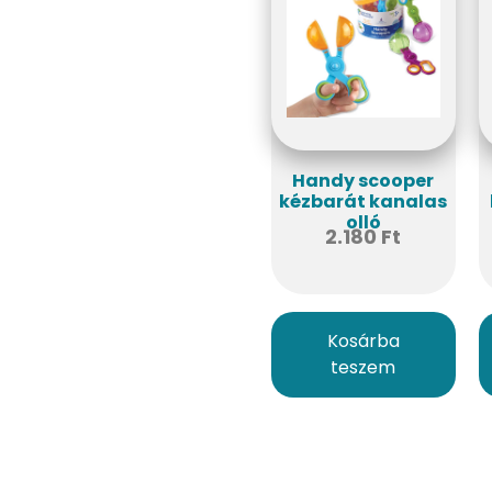
Handy scooper
kézbarát kanalas
olló
2.180
Ft
Kosárba
teszem