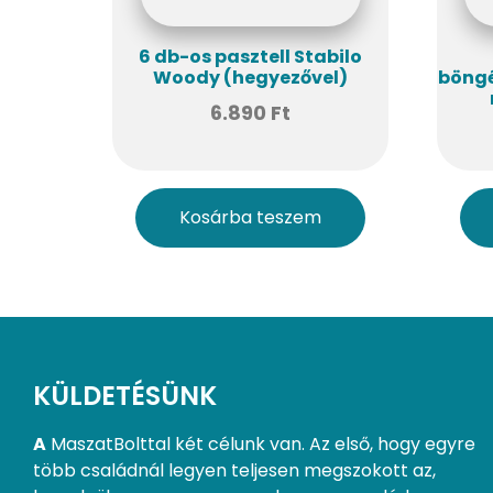
6 db-os pasztell Stabilo
Woody (hegyezővel)
böngé
6.890
Ft
Kosárba teszem
KÜLDETÉSÜNK
A
MaszatBolttal két célunk van. Az első, hogy egyre
több családnál legyen teljesen megszokott az,