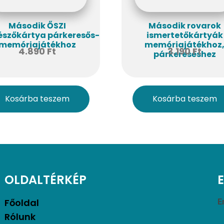
Második ŐSZI
Második rovarok
szőkártya párkeresős-
ismertetőkártyák
memóriajátékhoz
memóriajátékhoz
4.890
Ft
3.190
Ft
párkereséshez
Kosárba teszem
Kosárba teszem
OLDALTÉRKÉP
Főoldal
E
Rólunk