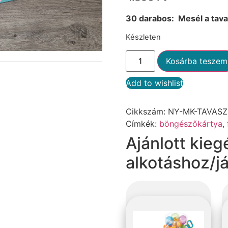
30 darabos: Mesél a tav
Készleten
Kosárba teszem
Add to wishlist
Alternative:
Cikkszám:
NY-MK-TAVASZ
Címkék:
böngészőkártya
,
Ajánlott kieg
alkotáshoz/j