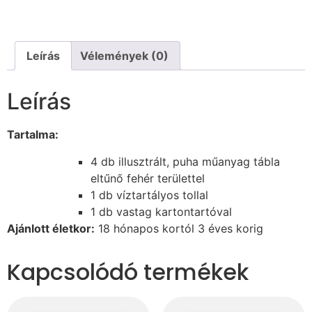
Leírás
Vélemények (0)
Leírás
Tartalma:
4 db illusztrált, puha műanyag tábla
eltűnő fehér területtel
1 db víztartályos tollal
1 db vastag kartontartóval
Ajánlott életkor:
18 hónapos kortól 3 éves korig
Kapcsolódó termékek