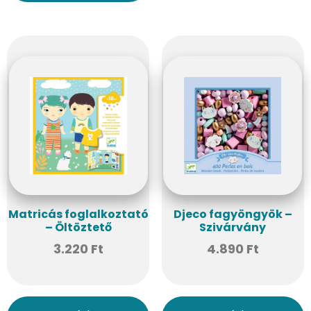
Matricás foglalkoztató
Djeco fagyöngyök –
– Öltöztető
Szivárvány
3.220
Ft
4.890
Ft