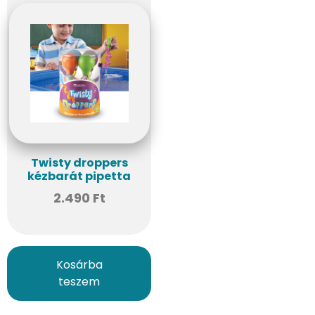
Twisty droppers
kézbarát pipetta
2.490
Ft
Kosárba
teszem