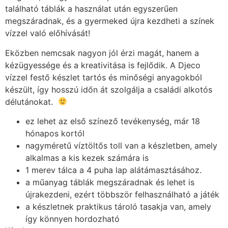
található táblák a használat után egyszerűen
megszáradnak, és a gyermeked újra kezdheti a színek
vízzel való előhívását!
Eközben nemcsak nagyon jól érzi magát, hanem a
kézügyessége és a kreativitása is fejlődik. A Djeco
vízzel festő készlet tartós és minőségi anyagokból
készült, így hosszú időn át szolgálja a családi alkotós
délutánokat.
ez lehet az első színező tevékenység, már 18
hónapos kortól
nagyméretű víztöltős toll van a készletben, amely
alkalmas a kis kezek számára is
1 merev tálca a 4 puha lap alátámasztásához.
a műanyag táblák megszáradnak és lehet is
újrakezdeni, ezért többször felhasználható a játék
a készletnek praktikus tároló tasakja van, amely
így könnyen hordozható