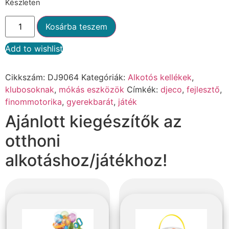
Készleten
Kosárba teszem
Add to wishlist
Alternative:
Cikkszám:
DJ9064
Kategóriák:
Alkotós kellékek
,
klubosoknak
,
mókás eszközök
Címkék:
djeco
,
fejlesztő
,
finommotorika
,
gyerekbarát
,
játék
Ajánlott kiegészítők az
otthoni
alkotáshoz/játékhoz!