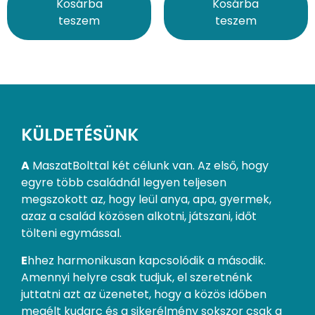
Kosárba
Kosárba
teszem
teszem
KÜLDETÉSÜNK
A
MaszatBolttal két célunk van. Az első, hogy
egyre több családnál legyen teljesen
megszokott az, hogy leül anya, apa, gyermek,
azaz a család közösen alkotni, játszani, időt
tölteni egymással.
E
hhez harmonikusan kapcsolódik a második.
Amennyi helyre csak tudjuk, el szeretnénk
juttatni azt az üzenetet, hogy a közös időben
megélt kudarc és a sikerélmény sokszor csak a