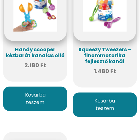
Handy scooper
Squeezy Tweezers –
kézbarát kanalas olló
finommotorika
fejlesztő kanál
2.180
Ft
1.480
Ft
Kosárba
Kosárba
teszem
teszem