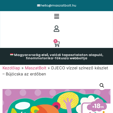
hello@maszatbolt.hu
0
Magyarország első, valódi tapasztalaton alapuló,
finommotorika-fókuszú webboltja
Kezdőlap
»
MaszatBolt
»
DJECO vízzel színező készlet
– Bújócska az erdőben