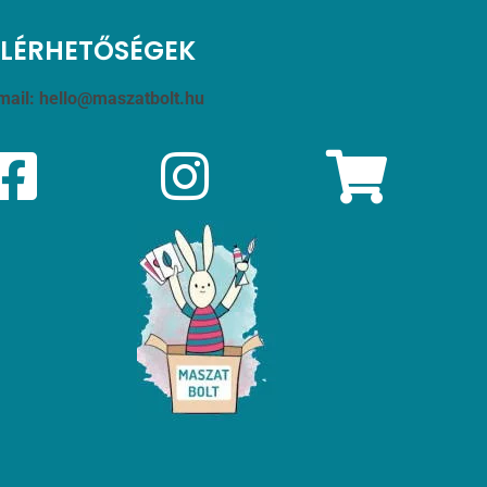
ELÉRHETŐSÉGEK
mail:
hello@maszatbolt.hu