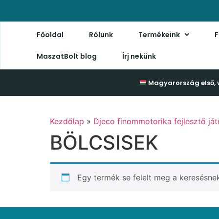
Főoldal
Rólunk
Termékeink
F
MaszatBolt blog
Írj nekünk
Magyarország első, 
Kezdőlap
»
Djeco finommotorika fejlesztő já
BÖLCSISEK
Egy termék se felelt meg a keresésne