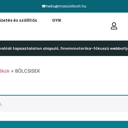
hello@maszatbolt.hu
izetés és szállítás
GYIK
valódi tapasztalaton alapuló, finommotorika-fókuszú webboltj
tékok
»
BÖLCSISEK
k.