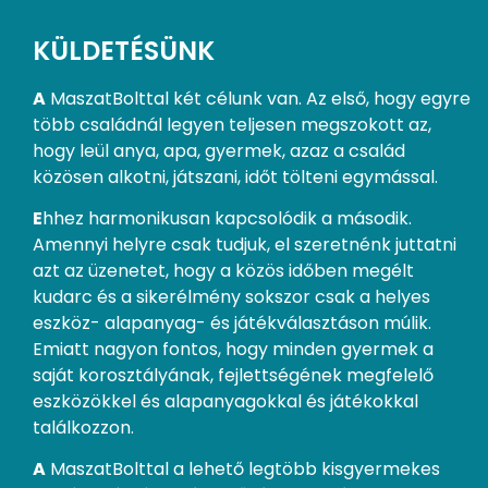
KÜLDETÉSÜNK
A
MaszatBolttal két célunk van. Az első, hogy egyre
több családnál legyen teljesen megszokott az,
hogy leül anya, apa, gyermek, azaz a család
közösen alkotni, játszani, időt tölteni egymással.
E
hhez harmonikusan kapcsolódik a második.
Amennyi helyre csak tudjuk, el szeretnénk juttatni
azt az üzenetet, hogy a közös időben megélt
kudarc és a sikerélmény sokszor csak a helyes
eszköz- alapanyag- és játékválasztáson múlik.
Emiatt nagyon fontos, hogy minden gyermek a
saját korosztályának, fejlettségének megfelelő
eszközökkel és alapanyagokkal és játékokkal
találkozzon.
A
MaszatBolttal a lehető legtöbb kisgyermekes