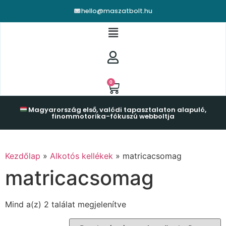
hello@maszatbolt.hu
0
Magyarország első, valódi tapasztalaton alapuló,
finommotorika-fókuszú webboltja
Kezdőlap
»
Alkotós kellékek
»
matricacsomag
matricacsomag
Mind a(z) 2 találat megjelenítve