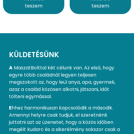
teszem
teszem
KÜLDETÉSÜNK
A
MaszatBolttal két célunk van. Az első, hogy
egyre több családnál legyen teljesen
megszokott az, hogy leül anya, apa, gyermek,
azaz a család közösen alkotni, játszani, időt
tölteni egymással.
E
hhez harmonikusan kapcsolódik a második.
Amennyi helyre csak tudjuk, el szeretnénk
juttatni azt az üzenetet, hogy a közös időben
megélt kudarc és a sikerélmény sokszor csak a