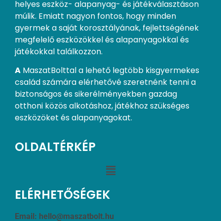
helyes eszköz- alapanyag- és játékválasztáson
múlik. Emiatt nagyon fontos, hogy minden
gyermek a saját korosztályának, fejlettségének
megfelelő eszközökkel és alapanyagokkal és
játékokkal találkozzon.
A
MaszatBolttal a lehető legtöbb kisgyermekes
család számára elérhetővé szeretnénk tenni a
biztonságos és sikerélményekben gazdag
otthoni közös alkotáshoz, játékhoz szükséges
eszközöket és alapanyagokat.
OLDALTÉRKÉP
ELÉRHETŐSÉGEK
Email:
hello@maszatbolt.hu