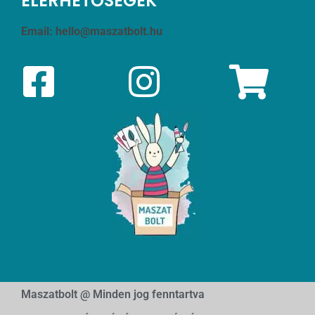
ELÉRHETŐSÉGEK
Email:
hello@maszatbolt.hu
Maszatbolt @ Minden jog fenntartva