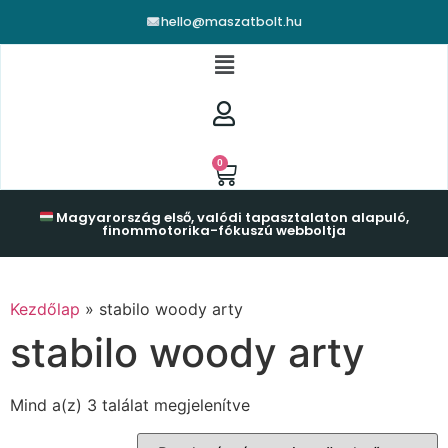
hello@maszatbolt.hu
0
Magyarország első, valódi tapasztalaton alapuló,
finommotorika-fókuszú webboltja
Kezdőlap
»
stabilo woody arty
stabilo woody arty
Mind a(z) 3 találat megjelenítve