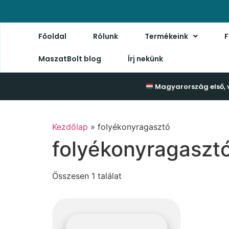
Főoldal
Rólunk
Termékeink
F
MaszatBolt blog
Írj nekünk
Magyarország első, 
Kezdőlap
»
folyékonyragasztó
folyékonyragaszt
Összesen 1 találat