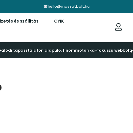
hello@maszatbolt.hu
izetés és szállítás
GYIK
valódi tapasztalaton alapuló, finommotorika-fókuszú webboltj
ó