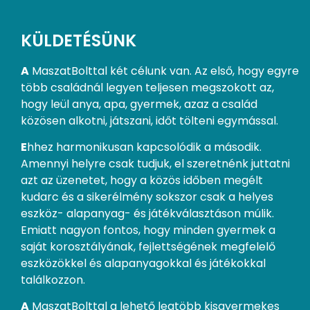
KÜLDETÉSÜNK
A
MaszatBolttal két célunk van. Az első, hogy egyre
több családnál legyen teljesen megszokott az,
hogy leül anya, apa, gyermek, azaz a család
közösen alkotni, játszani, időt tölteni egymással.
E
hhez harmonikusan kapcsolódik a második.
Amennyi helyre csak tudjuk, el szeretnénk juttatni
azt az üzenetet, hogy a közös időben megélt
kudarc és a sikerélmény sokszor csak a helyes
eszköz- alapanyag- és játékválasztáson múlik.
Emiatt nagyon fontos, hogy minden gyermek a
saját korosztályának, fejlettségének megfelelő
eszközökkel és alapanyagokkal és játékokkal
találkozzon.
A
MaszatBolttal a lehető legtöbb kisgyermekes