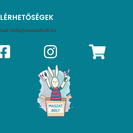
ELÉRHETŐSÉGEK
mail:
hello@maszatbolt.hu