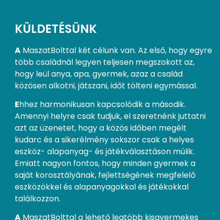
KÜLDETÉSÜNK
A
MaszatBolttal két célunk van. Az első, hogy egyre
több családnál legyen teljesen megszokott az,
hogy leül anya, apa, gyermek, azaz a család
közösen alkotni, játszani, időt tölteni egymással.
E
hhez harmonikusan kapcsolódik a második.
Amennyi helyre csak tudjuk, el szeretnénk juttatni
azt az üzenetet, hogy a közös időben megélt
kudarc és a sikerélmény sokszor csak a helyes
eszköz- alapanyag- és játékválasztáson múlik.
Emiatt nagyon fontos, hogy minden gyermek a
saját korosztályának, fejlettségének megfelelő
eszközökkel és alapanyagokkal és játékokkal
találkozzon.
A
MaszatBolttal a lehető legtöbb kisgyermekes