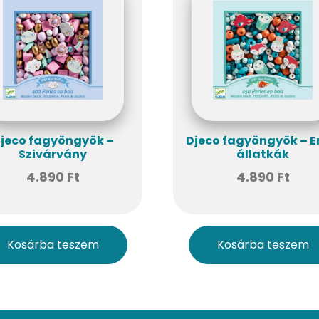
jeco fagyöngyök –
Djeco fagyöngyök – E
Szivárvány
állatkák
4.890
Ft
4.890
Ft
Kosárba teszem
Kosárba teszem