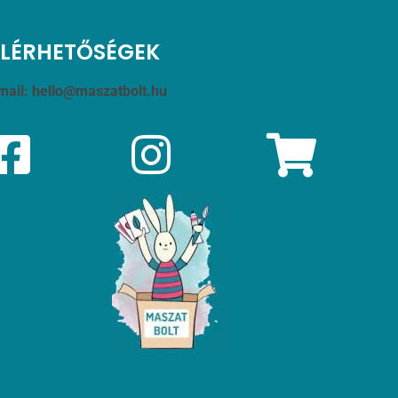
ELÉRHETŐSÉGEK
mail:
hello@maszatbolt.hu