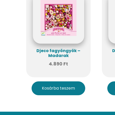
Djeco fagyöngyök –
D
Madarak
4.890
Ft
Kosárba teszem