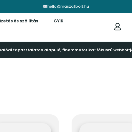
hello@maszatbolt.hu
izetés és szállítás
GYIK
valódi tapasztalaton alapuló, finommotorika-fókuszú webboltj