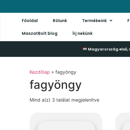
Főoldal
Rólunk
Termékeink
F
MaszatBolt blog
Írj nekünk
Magyarország első, 
Kezdőlap
»
fagyöngy
fagyöngy
Mind a(z) 3 találat megjelenítve