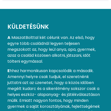
KÜLDETÉSÜNK
A
MaszatBolttal két célunk van. Az első, hogy
egyre több családnál legyen teljesen
megszokott az, hogy leül anya, apa, gyermek,
azaz a család közösen alkotni, játszani, időt
tölteni egymással.
E
hhez harmonikusan kapcsolódik a második.
Amennyi helyre csak tudjuk, el szeretnénk
juttatni azt az üzenetet, hogy a közös időben
megélt kudarc és a sikerélmény sokszor csak a
helyes eszköz- alapanyag- és játékválasztáson
múlik. Emiatt nagyon fontos, hogy minden
gyermek a saját korosztályának, fejlettségének