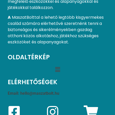
megfelelő eszközökkel és alapanyagokkal és
játékokkal találkozzon.
A
MaszatBolttal a lehető legtöbb kisgyermekes
család számára elérhetővé szeretnénk tenni a
biztonságos és sikerélményekben gazdag
otthoni közös alkotáshoz, játékhoz szükséges
eszközöket és alapanyagokat.
OLDALTÉRKÉP
ELÉRHETŐSÉGEK
Email:
hello@maszatbolt.hu