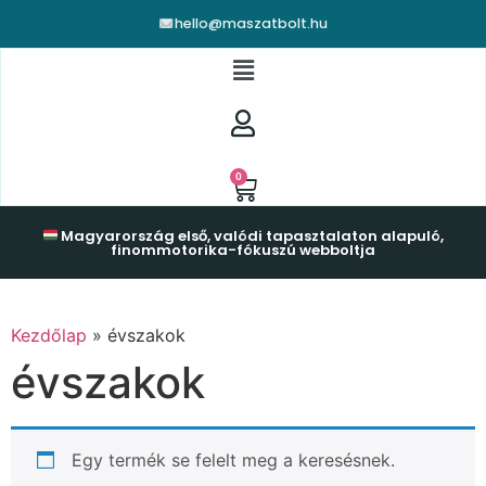
hello@maszatbolt.hu
0
Magyarország első, valódi tapasztalaton alapuló,
finommotorika-fókuszú webboltja
Kezdőlap
»
évszakok
évszakok
Egy termék se felelt meg a keresésnek.