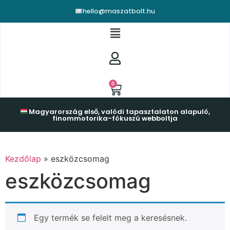
hello@maszatbolt.hu
0
Magyarország első, valódi tapasztalaton alapuló,
finommotorika-fókuszú webboltja
Kezdőlap
»
eszközcsomag
eszközcsomag
Egy termék se felelt meg a keresésnek.