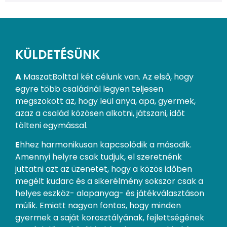
KÜLDETÉSÜNK
A
MaszatBolttal két célunk van. Az első, hogy
egyre több családnál legyen teljesen
megszokott az, hogy leül anya, apa, gyermek,
azaz a család közösen alkotni, játszani, időt
tölteni egymással.
E
hhez harmonikusan kapcsolódik a második.
Amennyi helyre csak tudjuk, el szeretnénk
juttatni azt az üzenetet, hogy a közös időben
megélt kudarc és a sikerélmény sokszor csak a
helyes eszköz- alapanyag- és játékválasztáson
múlik. Emiatt nagyon fontos, hogy minden
gyermek a saját korosztályának, fejlettségének