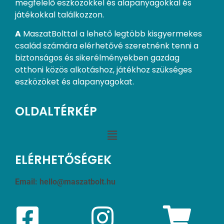
megfelelő eszközökkel és alapanyagokkal és
játékokkal találkozzon.
A
MaszatBolttal a lehető legtöbb kisgyermekes
család számára elérhetővé szeretnénk tenni a
biztonságos és sikerélményekben gazdag
otthoni közös alkotáshoz, játékhoz szükséges
eszközöket és alapanyagokat.
OLDALTÉRKÉP
ELÉRHETŐSÉGEK
Email:
hello@maszatbolt.hu