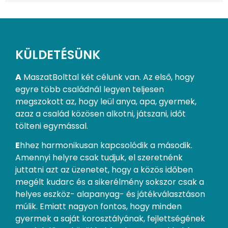
KÜLDETÉSÜNK
A
MaszatBolttal két célunk van. Az első, hogy
egyre több családnál legyen teljesen
megszokott az, hogy leül anya, apa, gyermek,
azaz a család közösen alkotni, játszani, időt
tölteni egymással.
E
hhez harmonikusan kapcsolódik a második.
Amennyi helyre csak tudjuk, el szeretnénk
juttatni azt az üzenetet, hogy a közös időben
megélt kudarc és a sikerélmény sokszor csak a
helyes eszköz- alapanyag- és játékválasztáson
múlik. Emiatt nagyon fontos, hogy minden
gyermek a saját korosztályának, fejlettségének