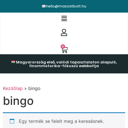
hello@maszatbolt.hu
0
Magyarország első, valódi tapasztalaton alapuló,
finommotorika-fókuszú webboltja
Kezdőlap
»
bingo
bingo
Egy termék se felelt meg a keresésnek.