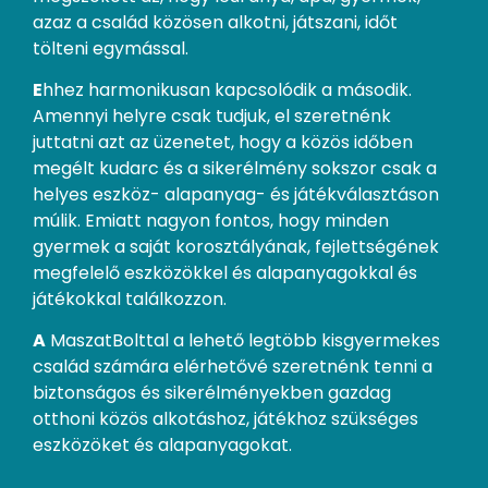
azaz a család közösen alkotni, játszani, időt
tölteni egymással.
E
hhez harmonikusan kapcsolódik a második.
Amennyi helyre csak tudjuk, el szeretnénk
juttatni azt az üzenetet, hogy a közös időben
megélt kudarc és a sikerélmény sokszor csak a
helyes eszköz- alapanyag- és játékválasztáson
múlik. Emiatt nagyon fontos, hogy minden
gyermek a saját korosztályának, fejlettségének
megfelelő eszközökkel és alapanyagokkal és
játékokkal találkozzon.
A
MaszatBolttal a lehető legtöbb kisgyermekes
család számára elérhetővé szeretnénk tenni a
biztonságos és sikerélményekben gazdag
otthoni közös alkotáshoz, játékhoz szükséges
eszközöket és alapanyagokat.