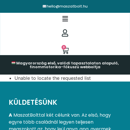
hello@maszatbolt.hu
0
Magyarország első, valódi tapasztalaton alapuló,
finommotorika-fókuszú webboltja
Unable to locate the requested list
KÜLDETÉSÜNK
A
MaszatBolttal két célunk van. Az első, hogy
egyre több családnál legyen teljesen
megszokott az, hogy leül anya, apa, gyermek,