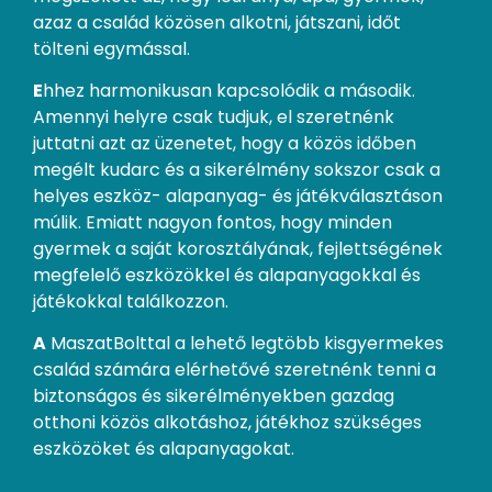
azaz a család közösen alkotni, játszani, időt
tölteni egymással.
E
hhez harmonikusan kapcsolódik a második.
Amennyi helyre csak tudjuk, el szeretnénk
juttatni azt az üzenetet, hogy a közös időben
megélt kudarc és a sikerélmény sokszor csak a
helyes eszköz- alapanyag- és játékválasztáson
múlik. Emiatt nagyon fontos, hogy minden
gyermek a saját korosztályának, fejlettségének
megfelelő eszközökkel és alapanyagokkal és
játékokkal találkozzon.
A
MaszatBolttal a lehető legtöbb kisgyermekes
család számára elérhetővé szeretnénk tenni a
biztonságos és sikerélményekben gazdag
otthoni közös alkotáshoz, játékhoz szükséges
eszközöket és alapanyagokat.