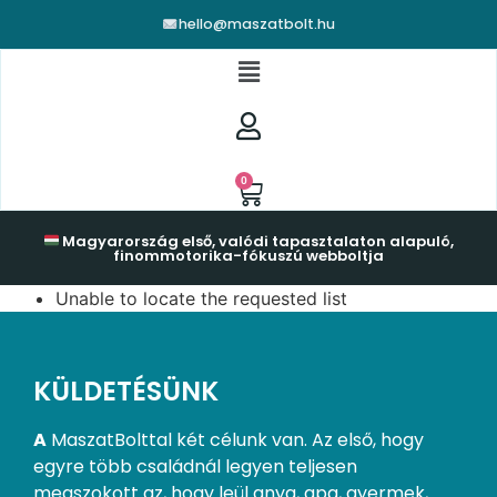
hello@maszatbolt.hu
0
Magyarország első, valódi tapasztalaton alapuló,
finommotorika-fókuszú webboltja
Unable to locate the requested list
KÜLDETÉSÜNK
A
MaszatBolttal két célunk van. Az első, hogy
egyre több családnál legyen teljesen
megszokott az, hogy leül anya, apa, gyermek,