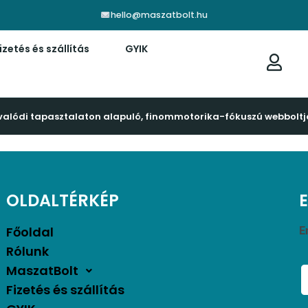
hello@maszatbolt.hu
izetés és szállítás
GYIK
valódi tapasztalaton alapuló, finommotorika-fókuszú webboltj
OLDALTÉRKÉP
Főoldal
E
Rólunk
MaszatBolt
Fizetés és szállítás