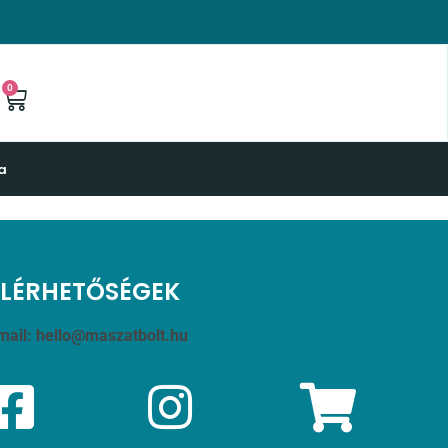
0
a
ELÉRHETŐSÉGEK
mail:
hello@maszatbolt.hu