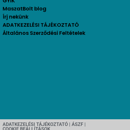
GYIK
MaszatBolt blog
Írj nekünk
ADATKEZELÉSI TÁJÉKOZTATÓ
Általános Szerződési Feltételek
ADATKEZELÉSI TÁJÉKOZTATÓ |
ÁSZF |
COOKIE BEÁLLÍTÁSOK