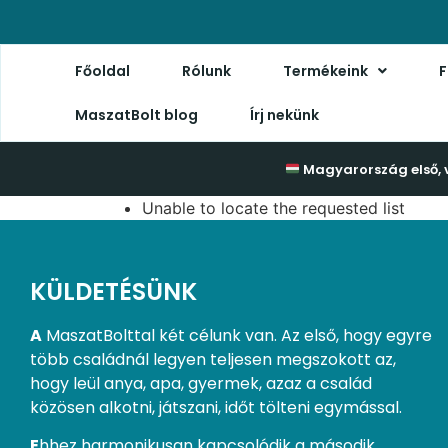
Főoldal
Rólunk
Termékeink
F
MaszatBolt blog
Írj nekünk
Magyarország első, 
Unable to locate the requested list
KÜLDETÉSÜNK
A
MaszatBolttal két célunk van. Az első, hogy egyre
több családnál legyen teljesen megszokott az,
hogy leül anya, apa, gyermek, azaz a család
közösen alkotni, játszani, időt tölteni egymással.
E
hhez harmonikusan kapcsolódik a második.