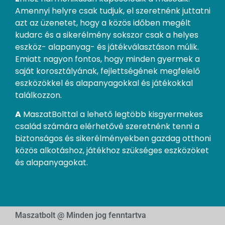
Amennyi helyre csak tudjuk, el szeretnénk juttatni
azt az üzenetet, hogy a közös időben megélt
kudarc és a sikerélmény sokszor csak a helyes
eszköz- alapanyag- és játékválasztáson múlik.
Emiatt nagyon fontos, hogy minden gyermek a
saját korosztályának, fejlettségének megfelelő
eszközökkel és alapanyagokkal és játékokkal
találkozzon.
A
MaszatBolttal a lehető legtöbb kisgyermekes
család számára elérhetővé szeretnénk tenni a
biztonságos és sikerélményekben gazdag otthoni
közös alkotáshoz, játékhoz szükséges eszközöket
és alapanyagokat.
Maszatbolt @ Minden jog fenntartva