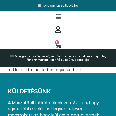
hello@maszatbolt.hu
0
Magyarország első, valódi tapasztalaton alapuló,
finommotorika-fókuszú webboltja
Unable to locate the requested list
KÜLDETÉSÜNK
A
MaszatBolttal két célunk van. Az első, hogy
egyre több családnál legyen teljesen
megszokott az, hogy leül anya, apa, gyermek,