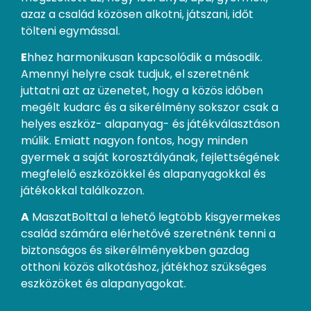
azaz a család közösen alkotni, játszani, időt
tölteni egymással.
E
hhez harmonikusan kapcsolódik a második.
Amennyi helyre csak tudjuk, el szeretnénk
juttatni azt az üzenetet, hogy a közös időben
megélt kudarc és a sikerélmény sokszor csak a
helyes eszköz- alapanyag- és játékválasztáson
múlik. Emiatt nagyon fontos, hogy minden
gyermek a saját korosztályának, fejlettségének
megfelelő eszközökkel és alapanyagokkal és
játékokkal találkozzon.
A
MaszatBolttal a lehető legtöbb kisgyermekes
család számára elérhetővé szeretnénk tenni a
biztonságos és sikerélményekben gazdag
otthoni közös alkotáshoz, játékhoz szükséges
eszközöket és alapanyagokat.