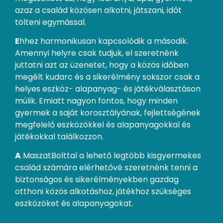
azaz a család közösen alkotni, játszani, időt
tölteni egymással.
E
hhez harmonikusan kapcsolódik a második.
Amennyi helyre csak tudjuk, el szeretnénk
juttatni azt az üzenetet, hogy a közös időben
megélt kudarc és a sikerélmény sokszor csak a
helyes eszköz- alapanyag- és játékválasztáson
múlik. Emiatt nagyon fontos, hogy minden
gyermek a saját korosztályának, fejlettségének
megfelelő eszközökkel és alapanyagokkal és
játékokkal találkozzon.
A
MaszatBolttal a lehető legtöbb kisgyermekes
család számára elérhetővé szeretnénk tenni a
biztonságos és sikerélményekben gazdag
otthoni közös alkotáshoz, játékhoz szükséges
eszközöket és alapanyagokat.