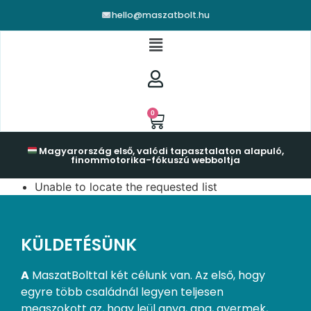
hello@maszatbolt.hu
0
Magyarország első, valódi tapasztalaton alapuló,
finommotorika-fókuszú webboltja
Unable to locate the requested list
KÜLDETÉSÜNK
A
MaszatBolttal két célunk van. Az első, hogy
egyre több családnál legyen teljesen
megszokott az, hogy leül anya, apa, gyermek,