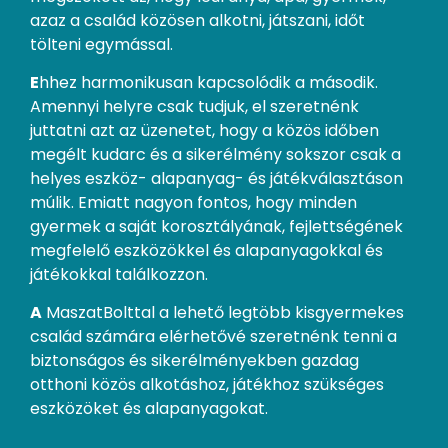
azaz a család közösen alkotni, játszani, időt
tölteni egymással.
E
hhez harmonikusan kapcsolódik a második.
Amennyi helyre csak tudjuk, el szeretnénk
juttatni azt az üzenetet, hogy a közös időben
megélt kudarc és a sikerélmény sokszor csak a
helyes eszköz- alapanyag- és játékválasztáson
múlik. Emiatt nagyon fontos, hogy minden
gyermek a saját korosztályának, fejlettségének
megfelelő eszközökkel és alapanyagokkal és
játékokkal találkozzon.
A
MaszatBolttal a lehető legtöbb kisgyermekes
család számára elérhetővé szeretnénk tenni a
biztonságos és sikerélményekben gazdag
otthoni közös alkotáshoz, játékhoz szükséges
eszközöket és alapanyagokat.