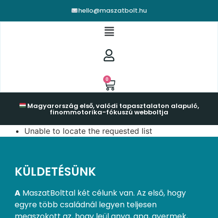
hello@maszatbolt.hu
0
Magyarország első, valódi tapasztalaton alapuló,
finommotorika-fókuszú webboltja
Unable to locate the requested list
KÜLDETÉSÜNK
A
MaszatBolttal két célunk van. Az első, hogy
egyre több családnál legyen teljesen
megszokott az, hogy leül anya, apa, gyermek,