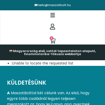
hello@maszatbolt.hu
0
Magyarország első, valódi tapasztalaton alapuló,
finommotorika-fókuszú webboltja
Unable to locate the requested list
KÜLDETÉSÜNK
A
MaszatBolttal két célunk van. Az első, hogy
egyre több családnál legyen teljesen
megszokott az, hogy leül anya, apa, gyermek,