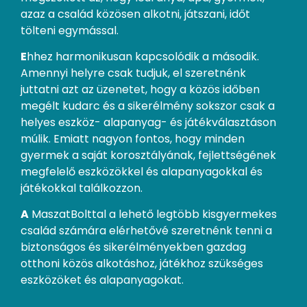
azaz a család közösen alkotni, játszani, időt
tölteni egymással.
E
hhez harmonikusan kapcsolódik a második.
Amennyi helyre csak tudjuk, el szeretnénk
juttatni azt az üzenetet, hogy a közös időben
megélt kudarc és a sikerélmény sokszor csak a
helyes eszköz- alapanyag- és játékválasztáson
múlik. Emiatt nagyon fontos, hogy minden
gyermek a saját korosztályának, fejlettségének
megfelelő eszközökkel és alapanyagokkal és
játékokkal találkozzon.
A
MaszatBolttal a lehető legtöbb kisgyermekes
család számára elérhetővé szeretnénk tenni a
biztonságos és sikerélményekben gazdag
otthoni közös alkotáshoz, játékhoz szükséges
eszközöket és alapanyagokat.