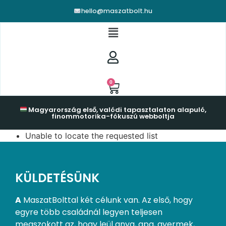
hello@maszatbolt.hu
0
Magyarország első, valódi tapasztalaton alapuló,
finommotorika-fókuszú webboltja
Unable to locate the requested list
KÜLDETÉSÜNK
A
MaszatBolttal két célunk van. Az első, hogy
egyre több családnál legyen teljesen
megszokott az, hogy leül anya, apa, gyermek,