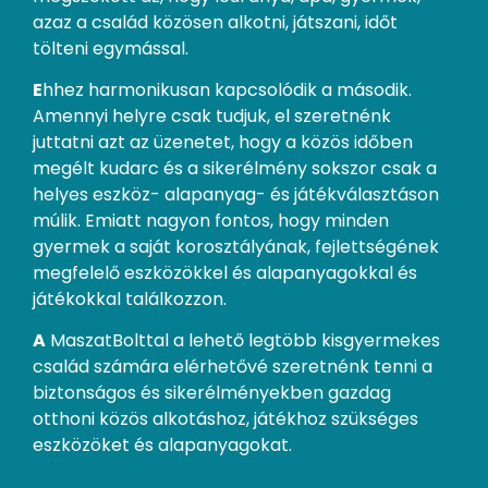
azaz a család közösen alkotni, játszani, időt
tölteni egymással.
E
hhez harmonikusan kapcsolódik a második.
Amennyi helyre csak tudjuk, el szeretnénk
juttatni azt az üzenetet, hogy a közös időben
megélt kudarc és a sikerélmény sokszor csak a
helyes eszköz- alapanyag- és játékválasztáson
múlik. Emiatt nagyon fontos, hogy minden
gyermek a saját korosztályának, fejlettségének
megfelelő eszközökkel és alapanyagokkal és
játékokkal találkozzon.
A
MaszatBolttal a lehető legtöbb kisgyermekes
család számára elérhetővé szeretnénk tenni a
biztonságos és sikerélményekben gazdag
otthoni közös alkotáshoz, játékhoz szükséges
eszközöket és alapanyagokat.