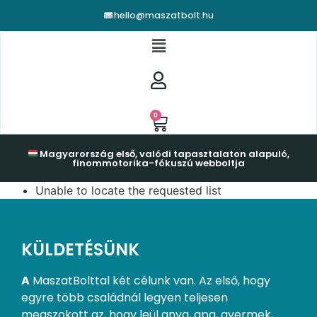
hello@maszatbolt.hu
0
Magyarország első, valódi tapasztalaton alapuló,
finommotorika-fókuszú webboltja
Unable to locate the requested list
KÜLDETÉSÜNK
A
MaszatBolttal két célunk van. Az első, hogy
egyre több családnál legyen teljesen
megszokott az, hogy leül anya, apa, gyermek,