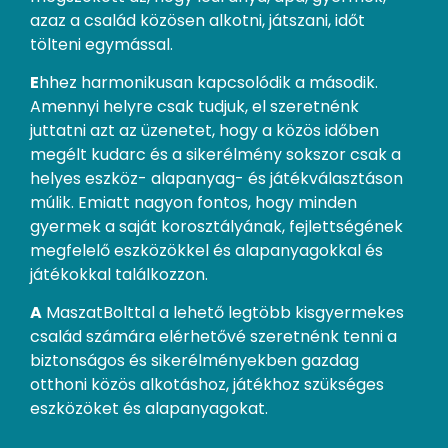
azaz a család közösen alkotni, játszani, időt
tölteni egymással.
E
hhez harmonikusan kapcsolódik a második.
Amennyi helyre csak tudjuk, el szeretnénk
juttatni azt az üzenetet, hogy a közös időben
megélt kudarc és a sikerélmény sokszor csak a
helyes eszköz- alapanyag- és játékválasztáson
múlik. Emiatt nagyon fontos, hogy minden
gyermek a saját korosztályának, fejlettségének
megfelelő eszközökkel és alapanyagokkal és
játékokkal találkozzon.
A
MaszatBolttal a lehető legtöbb kisgyermekes
család számára elérhetővé szeretnénk tenni a
biztonságos és sikerélményekben gazdag
otthoni közös alkotáshoz, játékhoz szükséges
eszközöket és alapanyagokat.