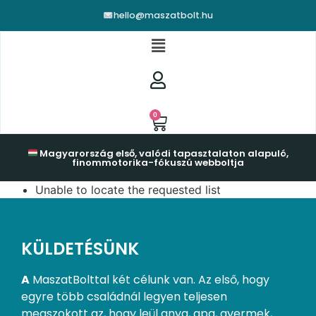
hello@maszatbolt.hu
0
Magyarország első, valódi tapasztalaton alapuló,
finommotorika-fókuszú webboltja
Unable to locate the requested list
KÜLDETÉSÜNK
A
MaszatBolttal két célunk van. Az első, hogy
egyre több családnál legyen teljesen
megszokott az, hogy leül anya, apa, gyermek,