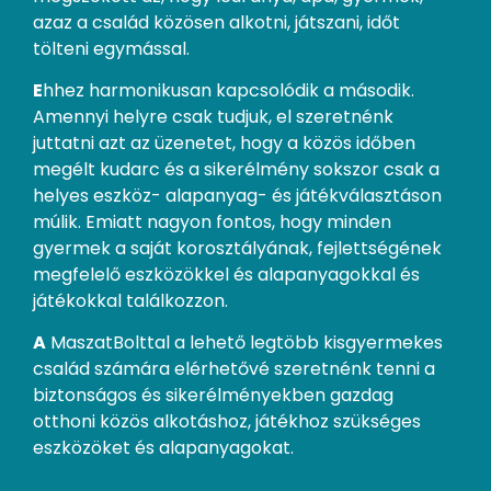
azaz a család közösen alkotni, játszani, időt
tölteni egymással.
E
hhez harmonikusan kapcsolódik a második.
Amennyi helyre csak tudjuk, el szeretnénk
juttatni azt az üzenetet, hogy a közös időben
megélt kudarc és a sikerélmény sokszor csak a
helyes eszköz- alapanyag- és játékválasztáson
múlik. Emiatt nagyon fontos, hogy minden
gyermek a saját korosztályának, fejlettségének
megfelelő eszközökkel és alapanyagokkal és
játékokkal találkozzon.
A
MaszatBolttal a lehető legtöbb kisgyermekes
család számára elérhetővé szeretnénk tenni a
biztonságos és sikerélményekben gazdag
otthoni közös alkotáshoz, játékhoz szükséges
eszközöket és alapanyagokat.