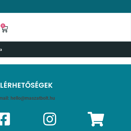
0
a
ELÉRHETŐSÉGEK
mail:
hello@maszatbolt.hu