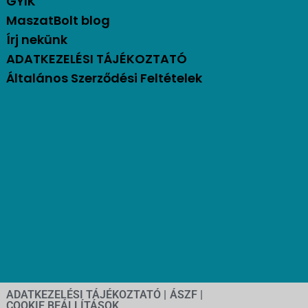
GYIK
MaszatBolt blog
Írj nekünk
ADATKEZELÉSI TÁJÉKOZTATÓ
Általános Szerződési Feltételek
ADATKEZELÉSI TÁJÉKOZTATÓ |
ÁSZF |
COOKIE BEÁLLÍTÁSOK