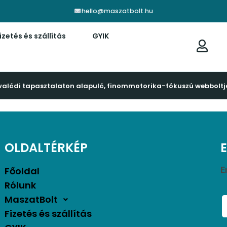
hello@maszatbolt.hu
izetés és szállítás
GYIK
valódi tapasztalaton alapuló, finommotorika-fókuszú webboltj
OLDALTÉRKÉP
Főoldal
E
Rólunk
MaszatBolt
Fizetés és szállítás