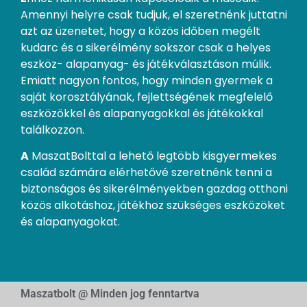
Amennyi helyre csak tudjuk, el szeretnénk juttatni
azt az üzenetet, hogy a közös időben megélt
kudarc és a sikerélmény sokszor csak a helyes
eszköz- alapanyag- és játékválasztáson múlik.
Emiatt nagyon fontos, hogy minden gyermek a
saját korosztályának, fejlettségének megfelelő
eszközökkel és alapanyagokkal és játékokkal
találkozzon.
A
MaszatBolttal a lehető legtöbb kisgyermekes
család számára elérhetővé szeretnénk tenni a
biztonságos és sikerélményekben gazdag otthoni
közös alkotáshoz, játékhoz szükséges eszközöket
és alapanyagokat.
Maszatbolt @ Minden jog fenntartva