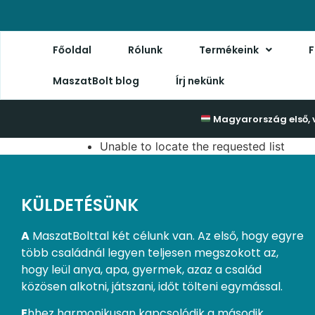
Főoldal
Rólunk
Termékeink
F
MaszatBolt blog
Írj nekünk
Magyarország első, 
Unable to locate the requested list
KÜLDETÉSÜNK
A
MaszatBolttal két célunk van. Az első, hogy egyre
több családnál legyen teljesen megszokott az,
hogy leül anya, apa, gyermek, azaz a család
közösen alkotni, játszani, időt tölteni egymással.
E
hhez harmonikusan kapcsolódik a második.