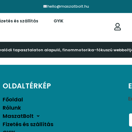
hello@maszatbolt.hu
izetés és szállítás
GYIK
valódi tapasztalaton alapuló, finommotorika-fókuszú webboltj
OLDALTÉRKÉP
Főoldal
E
Rólunk
MaszatBolt
Fizetés és szállítás