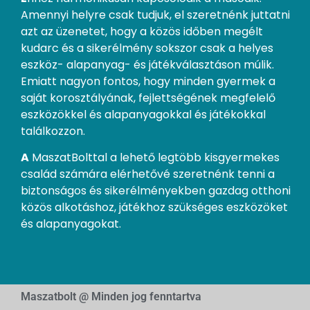
Amennyi helyre csak tudjuk, el szeretnénk juttatni
azt az üzenetet, hogy a közös időben megélt
kudarc és a sikerélmény sokszor csak a helyes
eszköz- alapanyag- és játékválasztáson múlik.
Emiatt nagyon fontos, hogy minden gyermek a
saját korosztályának, fejlettségének megfelelő
eszközökkel és alapanyagokkal és játékokkal
találkozzon.
A
MaszatBolttal a lehető legtöbb kisgyermekes
család számára elérhetővé szeretnénk tenni a
biztonságos és sikerélményekben gazdag otthoni
közös alkotáshoz, játékhoz szükséges eszközöket
és alapanyagokat.
Maszatbolt @ Minden jog fenntartva