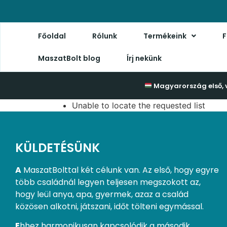
Főoldal
Rólunk
Termékeink
F
MaszatBolt blog
Írj nekünk
Magyarország első, 
Unable to locate the requested list
KÜLDETÉSÜNK
A
MaszatBolttal két célunk van. Az első, hogy egyre
több családnál legyen teljesen megszokott az,
hogy leül anya, apa, gyermek, azaz a család
közösen alkotni, játszani, időt tölteni egymással.
E
hhez harmonikusan kapcsolódik a második.