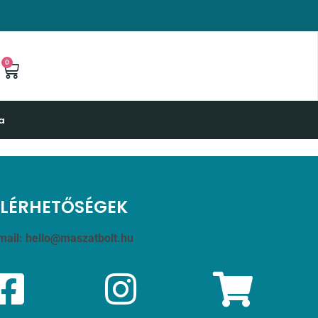
0
a
ELÉRHETŐSÉGEK
mail:
hello@maszatbolt.hu