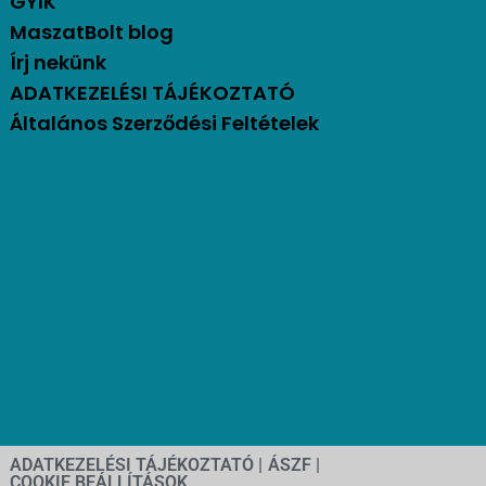
GYIK
MaszatBolt blog
Írj nekünk
ADATKEZELÉSI TÁJÉKOZTATÓ
Általános Szerződési Feltételek
ADATKEZELÉSI TÁJÉKOZTATÓ |
ÁSZF |
COOKIE BEÁLLÍTÁSOK