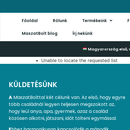
Főoldal
Rólunk
Termékeink
F
MaszatBolt blog
Írj nekünk
Magyarország első, 
Unable to locate the requested list
KÜLDETÉSÜNK
A
MaszatBolttal két célunk van. Az első, hogy egyre
több családnál legyen teljesen megszokott az,
hogy leül anya, apa, gyermek, azaz a család
közösen alkotni, játszani, időt tölteni egymással.
E
hhez harmonikusan kapcsolódik a második.