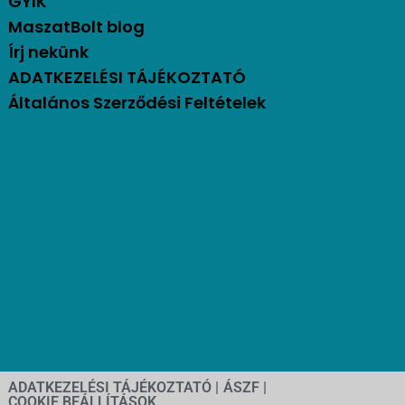
GYIK
MaszatBolt blog
Írj nekünk
ADATKEZELÉSI TÁJÉKOZTATÓ
Általános Szerződési Feltételek
ADATKEZELÉSI TÁJÉKOZTATÓ |
ÁSZF |
COOKIE BEÁLLÍTÁSOK