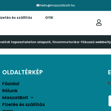
hello@maszatbolt.hu
izetés és szállítás
GYIK
valódi tapasztalaton alapuló, finommotorika-fókuszú webboltj
OLDALTÉRKÉP
Főoldal
E
Rólunk
MaszatBolt
Fizetés és szállítás