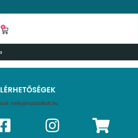
0
a
ELÉRHETŐSÉGEK
mail:
hello@maszatbolt.hu