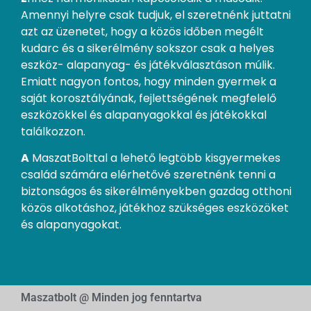
Amennyi helyre csak tudjuk, el szeretnénk juttatni
azt az üzenetet, hogy a közös időben megélt
kudarc és a sikerélmény sokszor csak a helyes
eszköz- alapanyag- és játékválasztáson múlik.
Emiatt nagyon fontos, hogy minden gyermek a
saját korosztályának, fejlettségének megfelelő
eszközökkel és alapanyagokkal és játékokkal
találkozzon.
A
MaszatBolttal a lehető legtöbb kisgyermekes
család számára elérhetővé szeretnénk tenni a
biztonságos és sikerélményekben gazdag otthoni
közös alkotáshoz, játékhoz szükséges eszközöket
és alapanyagokat.
Maszatbolt @ Minden jog fenntartva