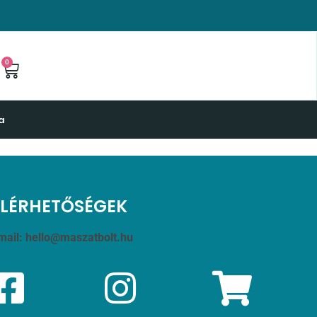
0
a
ELÉRHETŐSÉGEK
mail:
hello@maszatbolt.hu