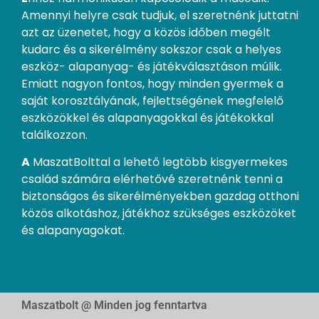
Amennyi helyre csak tudjuk, el szeretnénk juttatni
azt az üzenetet, hogy a közös időben megélt
kudarc és a sikerélmény sokszor csak a helyes
eszköz- alapanyag- és játékválasztáson múlik.
Emiatt nagyon fontos, hogy minden gyermek a
saját korosztályának, fejlettségének megfelelő
eszközökkel és alapanyagokkal és játékokkal
találkozzon.
A
MaszatBolttal a lehető legtöbb kisgyermekes
család számára elérhetővé szeretnénk tenni a
biztonságos és sikerélményekben gazdag otthoni
közös alkotáshoz, játékhoz szükséges eszközöket
és alapanyagokat.
Maszatbolt @ Minden jog fenntartva