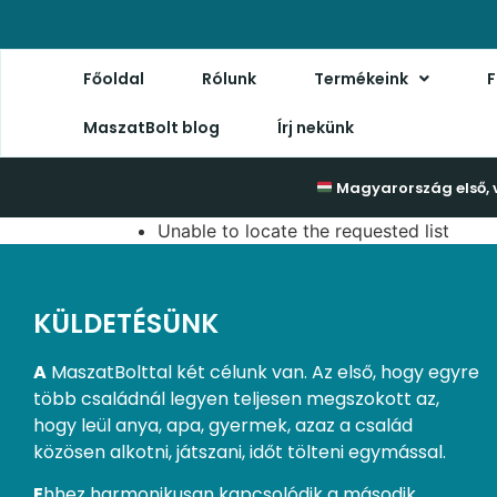
Főoldal
Rólunk
Termékeink
F
MaszatBolt blog
Írj nekünk
Magyarország első, 
Unable to locate the requested list
KÜLDETÉSÜNK
A
MaszatBolttal két célunk van. Az első, hogy egyre
több családnál legyen teljesen megszokott az,
hogy leül anya, apa, gyermek, azaz a család
közösen alkotni, játszani, időt tölteni egymással.
E
hhez harmonikusan kapcsolódik a második.