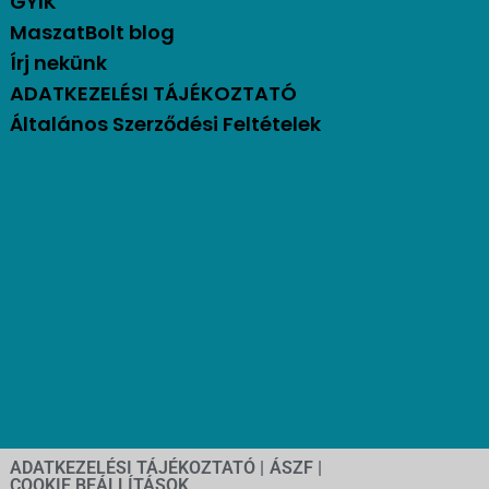
GYIK
MaszatBolt blog
Írj nekünk
ADATKEZELÉSI TÁJÉKOZTATÓ
Általános Szerződési Feltételek
ADATKEZELÉSI TÁJÉKOZTATÓ |
ÁSZF |
COOKIE BEÁLLÍTÁSOK