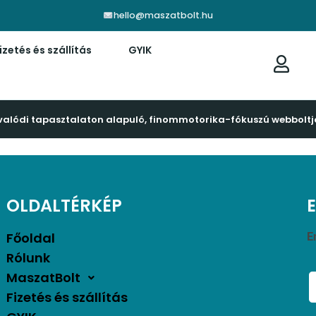
hello@maszatbolt.hu
izetés és szállítás
GYIK
valódi tapasztalaton alapuló, finommotorika-fókuszú webboltj
OLDALTÉRKÉP
Főoldal
E
Rólunk
MaszatBolt
Fizetés és szállítás