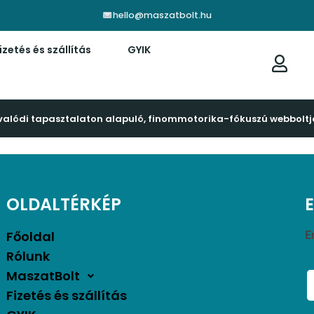
hello@maszatbolt.hu
izetés és szállítás
GYIK
valódi tapasztalaton alapuló, finommotorika-fókuszú webboltj
OLDALTÉRKÉP
Főoldal
E
Rólunk
MaszatBolt
Fizetés és szállítás