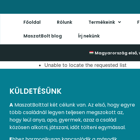
Főoldal
Rólunk
Termékeink
F
MaszatBolt blog
Írj nekünk
Magyarország első, 
Unable to locate the requested list
KÜLDETÉSÜNK
A
MaszatBolttal két célunk van. Az első, hogy egyre
több családnál legyen teljesen megszokott az,
hogy leül anya, apa, gyermek, azaz a család
közösen alkotni, játszani, időt tölteni egymással.
E
hhez harmonikusan kapcsolódik a második.