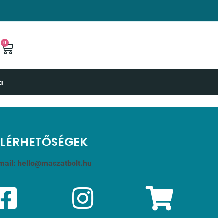
0
a
ELÉRHETŐSÉGEK
mail:
hello@maszatbolt.hu