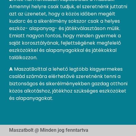
Amennyi helyre csak tudjuk, el szeretnénk juttatni
azt az üzenetet, hogy a közös időben megélt
kudarc és a sikerélmény sokszor csak a helyes
eszköz- alapanyag- és játékválasztáson múlik.
Emiatt nagyon fontos, hogy minden gyermek a
saját korosztályának, fejlettségének megfelelő
eszközökkel és alapanyagokkal és játékokkal
találkozzon.
A
MaszatBolttal a lehető legtöbb kisgyermekes
család számára elérhetővé szeretnénk tenni a
biztonságos és sikerélményekben gazdag otthoni
közös alkotáshoz, játékhoz szükséges eszközöket
és alapanyagokat.
Maszatbolt @ Minden jog fenntartva