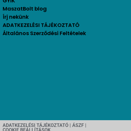
GYIK
MaszatBolt blog
Írj nekünk
ADATKEZELÉSI TÁJÉKOZTATÓ
Általános Szerződési Feltételek
ADATKEZELÉSI TÁJÉKOZTATÓ |
ÁSZF |
COOKIE BEÁLLÍTÁSOK