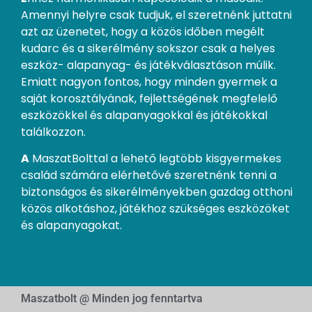
Amennyi helyre csak tudjuk, el szeretnénk juttatni
azt az üzenetet, hogy a közös időben megélt
kudarc és a sikerélmény sokszor csak a helyes
eszköz- alapanyag- és játékválasztáson múlik.
Emiatt nagyon fontos, hogy minden gyermek a
saját korosztályának, fejlettségének megfelelő
eszközökkel és alapanyagokkal és játékokkal
találkozzon.
A
MaszatBolttal a lehető legtöbb kisgyermekes
család számára elérhetővé szeretnénk tenni a
biztonságos és sikerélményekben gazdag otthoni
közös alkotáshoz, játékhoz szükséges eszközöket
és alapanyagokat.
Maszatbolt @ Minden jog fenntartva