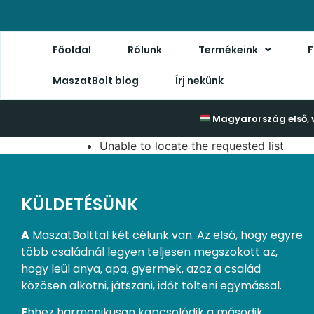
Főoldal
Rólunk
Termékeink
F
MaszatBolt blog
Írj nekünk
Magyarország első, 
Unable to locate the requested list
KÜLDETÉSÜNK
A
MaszatBolttal két célunk van. Az első, hogy egyre
több családnál legyen teljesen megszokott az,
hogy leül anya, apa, gyermek, azaz a család
közösen alkotni, játszani, időt tölteni egymással.
E
hhez harmonikusan kapcsolódik a második.