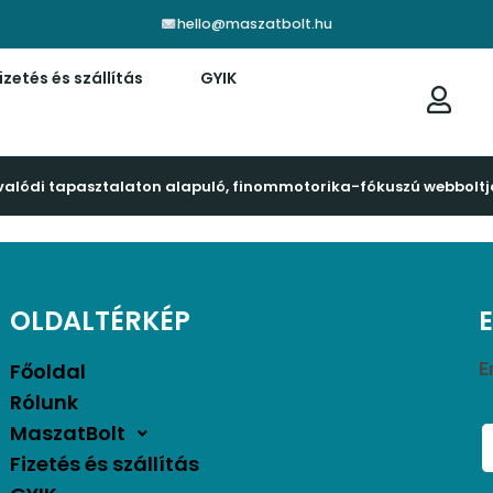
hello@maszatbolt.hu
izetés és szállítás
GYIK
valódi tapasztalaton alapuló, finommotorika-fókuszú webboltj
OLDALTÉRKÉP
Főoldal
E
Rólunk
MaszatBolt
Fizetés és szállítás