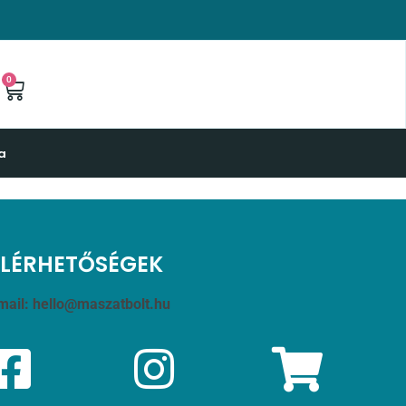
0
a
ELÉRHETŐSÉGEK
mail:
hello@maszatbolt.hu