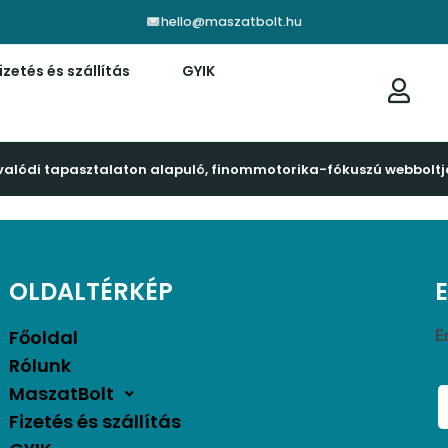
hello@maszatbolt.hu
izetés és szállítás
GYIK
valódi tapasztalaton alapuló, finommotorika-fókuszú webboltj
OLDALTÉRKÉP
Főoldal
E
Rólunk
MaszatBolt
Fizetés és szállítás