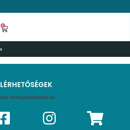
0
a
ELÉRHETŐSÉGEK
mail:
hello@maszatbolt.hu