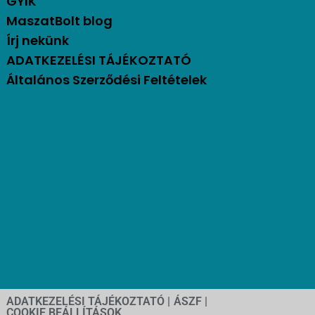
GYIK
MaszatBolt blog
Írj nekünk
ADATKEZELÉSI TÁJÉKOZTATÓ
Általános Szerződési Feltételek
ADATKEZELÉSI TÁJÉKOZTATÓ |
ÁSZF |
COOKIE BEÁLLÍTÁSOK