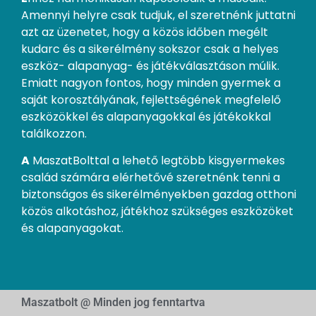
Amennyi helyre csak tudjuk, el szeretnénk juttatni
azt az üzenetet, hogy a közös időben megélt
kudarc és a sikerélmény sokszor csak a helyes
eszköz- alapanyag- és játékválasztáson múlik.
Emiatt nagyon fontos, hogy minden gyermek a
saját korosztályának, fejlettségének megfelelő
eszközökkel és alapanyagokkal és játékokkal
találkozzon.
A
MaszatBolttal a lehető legtöbb kisgyermekes
család számára elérhetővé szeretnénk tenni a
biztonságos és sikerélményekben gazdag otthoni
közös alkotáshoz, játékhoz szükséges eszközöket
és alapanyagokat.
Maszatbolt @ Minden jog fenntartva