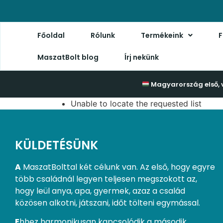
Főoldal
Rólunk
Termékeink
F
MaszatBolt blog
Írj nekünk
Magyarország első, 
Unable to locate the requested list
KÜLDETÉSÜNK
A
MaszatBolttal két célunk van. Az első, hogy egyre
több családnál legyen teljesen megszokott az,
hogy leül anya, apa, gyermek, azaz a család
közösen alkotni, játszani, időt tölteni egymással.
E
hhez harmonikusan kapcsolódik a második.