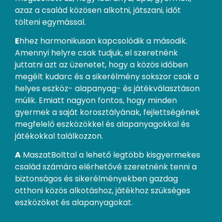
azaz a család közösen alkotni, játszani, időt
tölteni egymással.
E
hhez harmonikusan kapcsolódik a második.
Amennyi helyre csak tudjuk, el szeretnénk
juttatni azt az üzenetet, hogy a közös időben
megélt kudarc és a sikerélmény sokszor csak a
helyes eszköz- alapanyag- és játékválasztáson
múlik. Emiatt nagyon fontos, hogy minden
gyermek a saját korosztályának, fejlettségének
megfelelő eszközökkel és alapanyagokkal és
játékokkal találkozzon.
A
MaszatBolttal a lehető legtöbb kisgyermekes
család számára elérhetővé szeretnénk tenni a
biztonságos és sikerélményekben gazdag
otthoni közös alkotáshoz, játékhoz szükséges
eszközöket és alapanyagokat.