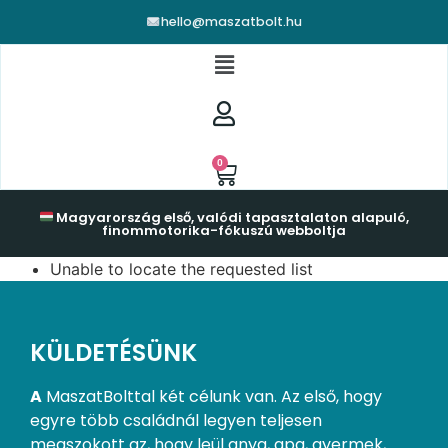
hello@maszatbolt.hu
0
Magyarország első, valódi tapasztalaton alapuló,
finommotorika-fókuszú webboltja
Unable to locate the requested list
KÜLDETÉSÜNK
A
MaszatBolttal két célunk van. Az első, hogy
egyre több családnál legyen teljesen
megszokott az, hogy leül anya, apa, gyermek,