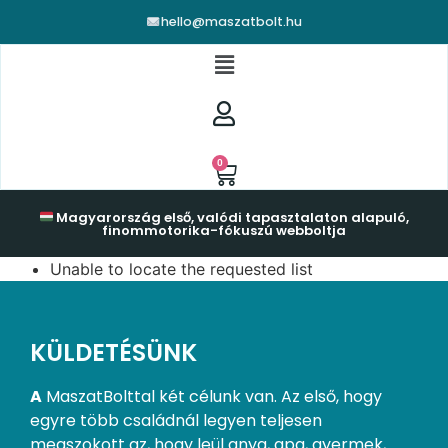
hello@maszatbolt.hu
0
Magyarország első, valódi tapasztalaton alapuló,
finommotorika-fókuszú webboltja
Unable to locate the requested list
KÜLDETÉSÜNK
A
MaszatBolttal két célunk van. Az első, hogy
egyre több családnál legyen teljesen
megszokott az, hogy leül anya, apa, gyermek,