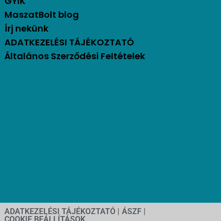
GYIK
MaszatBolt blog
Írj nekünk
ADATKEZELÉSI TÁJÉKOZTATÓ
Általános Szerződési Feltételek
ADATKEZELÉSI TÁJÉKOZTATÓ |
ÁSZF |
COOKIE BEÁLLÍTÁSOK