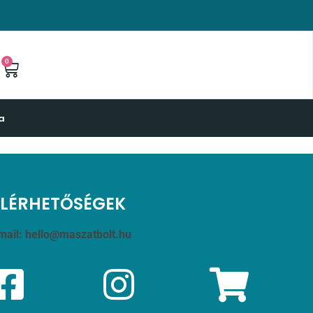
0
a
ELÉRHETŐSÉGEK
mail:
hello@maszatbolt.hu