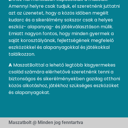
Amennyi helyre csak tudjuk, el szeretnénk juttatni
azt az üzenetet, hogy a közös időben megélt
kudarc és a sikerélmény sokszor csak a helyes
eszköz- alapanyag- és játékválasztáson múlik.
Emiatt nagyon fontos, hogy minden gyermek a
saját korosztályának, fejlettségének megfelelő
eszközökkel és alapanyagokkal és játékokkal
találkozzon.
A
MaszatBolttal a lehető legtöbb kisgyermekes
család számára elérhetővé szeretnénk tenni a
biztonságos és sikerélményekben gazdag otthoni
közös alkotáshoz, játékhoz szükséges eszközöket
és alapanyagokat.
Maszatbolt @ Minden jog fenntartva