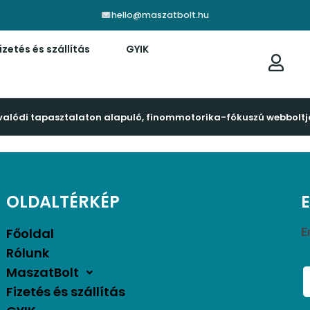
hello@maszatbolt.hu
izetés és szállítás
GYIK
valódi tapasztalaton alapuló, finommotorika-fókuszú webboltj
OLDALTÉRKÉP
Főoldal
E
Rólunk
MaszatBolt
Fizetés és szállítás