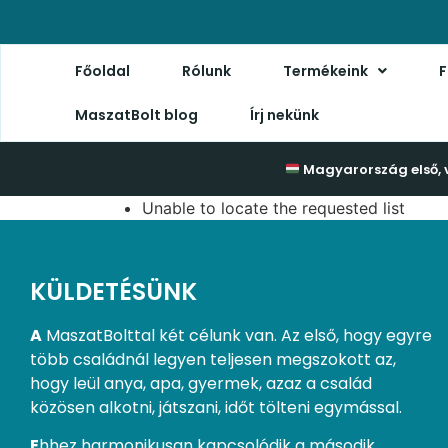
Főoldal
Rólunk
Termékeink
F
MaszatBolt blog
Írj nekünk
Magyarország első, 
Unable to locate the requested list
KÜLDETÉSÜNK
A
MaszatBolttal két célunk van. Az első, hogy egyre
több családnál legyen teljesen megszokott az,
hogy leül anya, apa, gyermek, azaz a család
közösen alkotni, játszani, időt tölteni egymással.
E
hhez harmonikusan kapcsolódik a második.